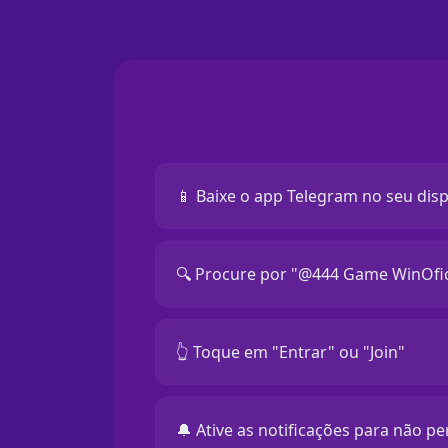
📱 Baixe o app Telegram no seu disp
🔍 Procure por "@444 Game WinOfic
👆 Toque em "Entrar" ou "Join"
🔔 Ative as notificações para não p