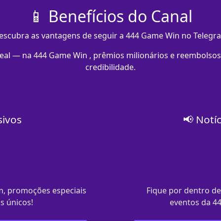
📱 Benefícios do Canal
escubra as vantagens de seguir a 444 Game Win no Telegr
real — na 444 Game Win , prêmios milionários e reembolso
credibilidade.
sivos
📢 Notí
m, promoções especiais
Fique por dentro d
s únicos!
eventos da 4