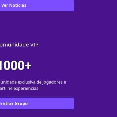
Ver Notícias
Comunidade VIP
1000+
unidade exclusiva de jogadores e
rtilhe experiências!
Entrar Grupo