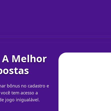
 A Melhor
postas
ar bônus no cadastro e
você tem acesso a
e jogo inigualável.