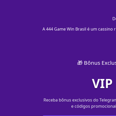
D
A 444 Game Win Brasil é um cassino 
🎁 Bônus Exclu
VIP
Receba bônus exclusivos do Telegra
e códigos promocionai