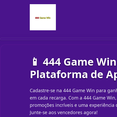
📱 444 Game Win
Plataforma de A
Cadastre-se na 444 Game Win para ganh
em cada recarga. Com a 444 Game Win, 
promoções incríveis e uma experiência d
Junte-se aos vencedores agora!