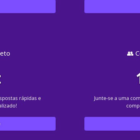
reto
👥 
t
espostas rápidas e
Junte-se a uma com
lizado!
compa
e