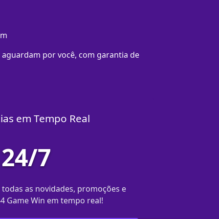
am
s aguardam por você, com garantia de
cias em Tempo Real
24/7
e todas as novidades, promoções e
44 Game Win em tempo real!