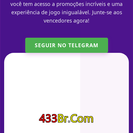
você tem acesso a promoções incríveis e uma
experiência de jogo inigualável. Junte-se aos
vencedores agora!
SEGUIR NO TELEGRAM