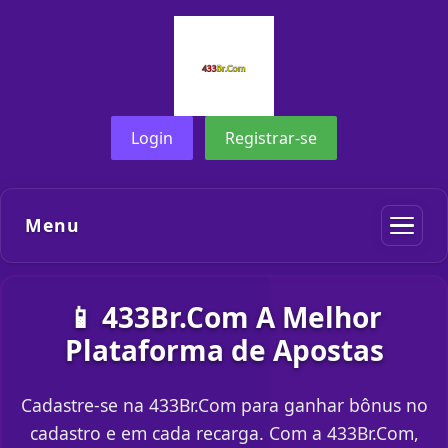
Login
Registrar-se
Menu
📱 433Br.Com A Melhor
Plataforma de Apostas
Cadastre-se na 433Br.Com para ganhar bônus no
cadastro e em cada recarga. Com a 433Br.Com,