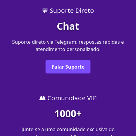
💬 Suporte Direto
Chat
Suporte direto via Telegram, respostas rápidas e
atendimento personalizado!
Falar Suporte
👥 Comunidade VIP
1000+
Junte-se a uma comunidade exclusiva de