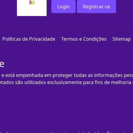
Login
Registrar-se
Políticas de Privacidade
Termos e Condições
Sitemap
de
os e está empenhada em proteger todas as informações pes
tados são utilizados exclusivamente para fins de melhoria