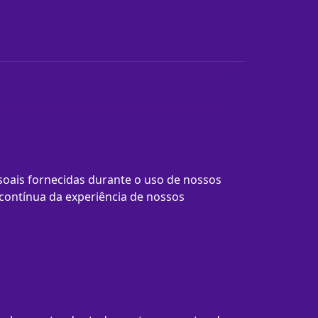
soais fornecidas durante o uso de nossos
 contínua da experiência de nossos