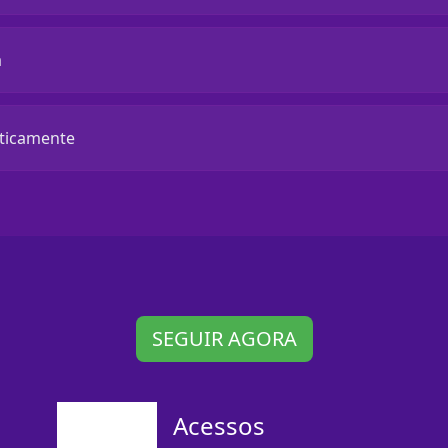
a
aticamente
SEGUIR AGORA
Acessos