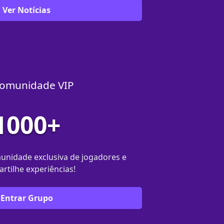
Ver Notícias
Comunidade VIP
1000+
unidade exclusiva de jogadores e
rtilhe experiências!
Entrar Grupo