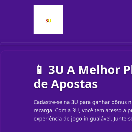
📱 3U A Melhor 
de Apostas
Cadastre-se na 3U para ganhar bônus n
recarga. Com a 3U, você tem acesso a p
experiência de jogo inigualável. Junte-