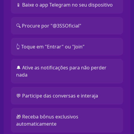
📱 Baixe o app Telegram no seu dispositivo
🔍 Procure por "@3SSOficial"
👆 Toque em "Entrar" ou "Join"
🔔 Ative as notificações para não perder
nada
💬 Participe das conversas e interaja
🎁 Receba bônus exclusivos
automaticamente