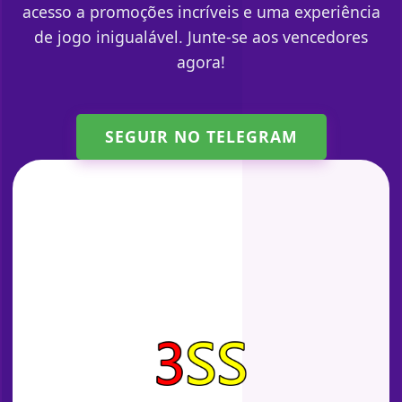
acesso a promoções incríveis e uma experiência
de jogo inigualável. Junte-se aos vencedores
agora!
SEGUIR NO TELEGRAM