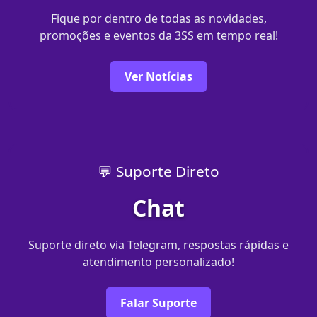
Fique por dentro de todas as novidades,
promoções e eventos da 3SS em tempo real!
Ver Notícias
💬 Suporte Direto
Chat
Suporte direto via Telegram, respostas rápidas e
atendimento personalizado!
Falar Suporte