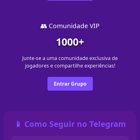
👥 Comunidade VIP
1000+
Junte-se a uma comunidade exclusiva de
jogadores e compartilhe experiências!
Entrar Grupo
📱 Como Seguir no Telegram