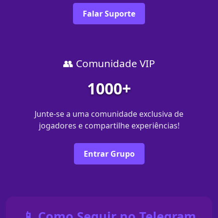
Falar Suporte
👥 Comunidade VIP
1000+
Junte-se a uma comunidade exclusiva de
jogadores e compartilhe experiências!
Entrar Grupo
📱 Como Seguir no Telegram