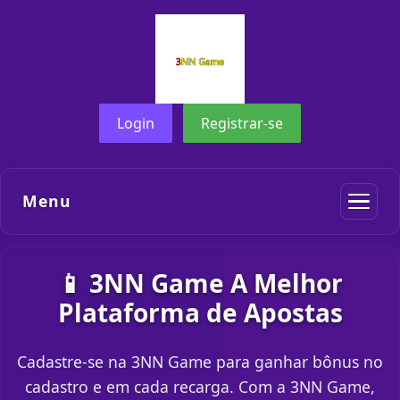
Login
Registrar-se
Menu
📱 3NN Game A Melhor
Plataforma de Apostas
Cadastre-se na 3NN Game para ganhar bônus no
cadastro e em cada recarga. Com a 3NN Game,