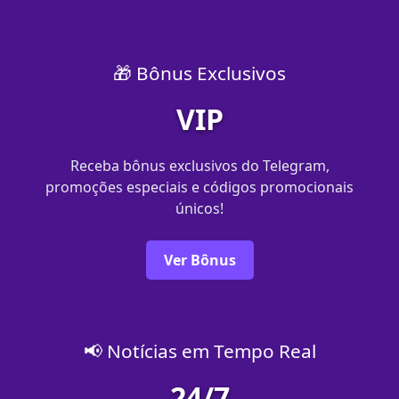
🎁 Bônus Exclusivos
VIP
Receba bônus exclusivos do Telegram,
promoções especiais e códigos promocionais
únicos!
Ver Bônus
📢 Notícias em Tempo Real
24/7