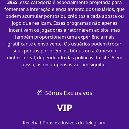
39SS
, essa categoria é especialmente projetada para
fomentar a interação e engajamento dos usuários, que
podem acumular pontos ou créditos a cada aposta ou
jogo que realizam. Esses programas não apenas
incentivam os jogadores a retornarem ao site, mas
também proporcionam uma experiência mais
gratificante e envolvente. Os usuários podem trocar
seus pontos por prêmios, bônus ou até mesmo
dinheiro real, dependendo das políticas do site. Além
disso, as recompensas variam signific.
🎁 Bônus Exclusivos
VIP
Receba bônus exclusivos do Telegram,