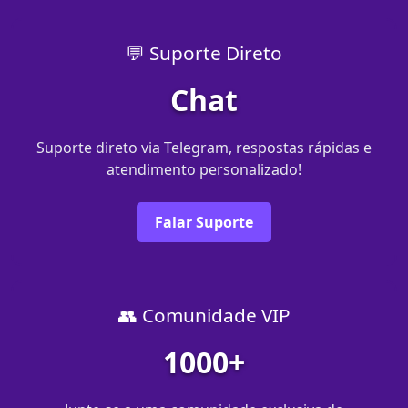
💬 Suporte Direto
Chat
Suporte direto via Telegram, respostas rápidas e
atendimento personalizado!
Falar Suporte
👥 Comunidade VIP
1000+