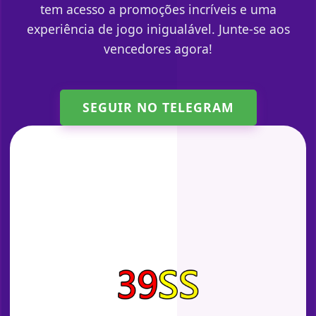
tem acesso a promoções incríveis e uma
experiência de jogo inigualável. Junte-se aos
vencedores agora!
SEGUIR NO TELEGRAM