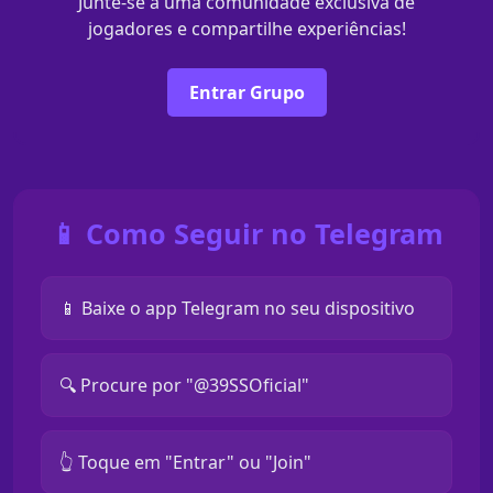
Junte-se a uma comunidade exclusiva de
jogadores e compartilhe experiências!
Entrar Grupo
📱 Como Seguir no Telegram
📱 Baixe o app Telegram no seu dispositivo
🔍 Procure por "@39SSOficial"
👆 Toque em "Entrar" ou "Join"