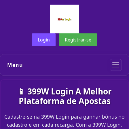
Login
Registrar-se
Menu
📱 399W Login A Melhor
Plataforma de Apostas
Cadastre-se na 399W Login para ganhar bônus no
cadastro e em cada recarga. Com a 399W Login,