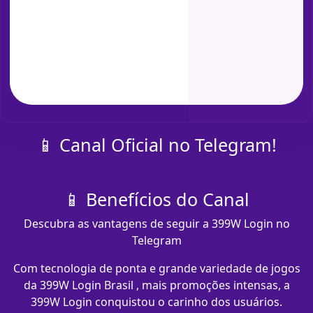
📱 Canal Oficial no Telegram!
📱 Benefícios do Canal
Descubra as vantagens de seguir a 399W Login no
Telegram
Com tecnologia de ponta e grande variedade de jogos
da 399W Login Brasil , mais promoções intensas, a
399W Login conquistou o carinho dos usuários.