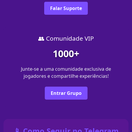
Falar Suporte
👥 Comunidade VIP
1000+
Junte-se a uma comunidade exclusiva de
jogadores e compartilhe experiências!
Entrar Grupo
📱 Como Seguir no Telegram