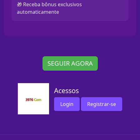
🎁 Receba bônus exclusivos
automaticamente
SEGUIR AGORA
Acessos
Login
Registrar-se