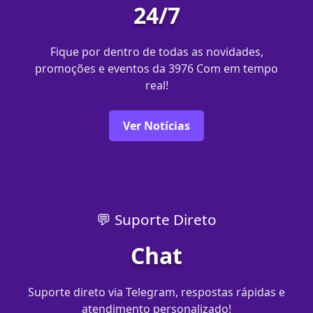
24/7
Fique por dentro de todas as novidades,
promoções e eventos da 3976 Com em tempo
real!
Ver Notícias
💬 Suporte Direto
Chat
Suporte direto via Telegram, respostas rápidas e
atendimento personalizado!