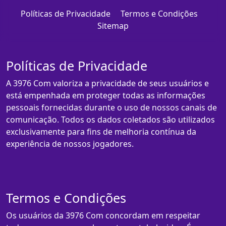
Políticas de Privacidade
Termos e Condições
Sitemap
Políticas de Privacidade
A 3976 Com valoriza a privacidade de seus usuários e
está empenhada em proteger todas as informações
pessoais fornecidas durante o uso de nossos canais de
comunicação. Todos os dados coletados são utilizados
exclusivamente para fins de melhoria contínua da
experiência de nossos jogadores.
Termos e Condições
Os usuários da 3976 Com concordam em respeitar