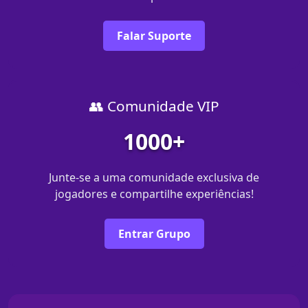
Falar Suporte
👥 Comunidade VIP
1000+
Junte-se a uma comunidade exclusiva de
jogadores e compartilhe experiências!
Entrar Grupo