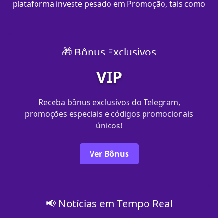
plataforma investe pesado em Promoção, tais como
🎁 Bônus Exclusivos
VIP
Receba bônus exclusivos do Telegram,
promoções especiais e códigos promocionais
únicos!
Ver Bônus
📢 Notícias em Tempo Real