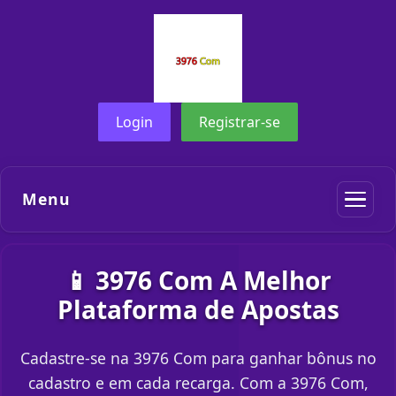
Login
Registrar-se
Menu
📱 3976 Com A Melhor
Plataforma de Apostas
Cadastre-se na 3976 Com para ganhar bônus no
cadastro e em cada recarga. Com a 3976 Com,