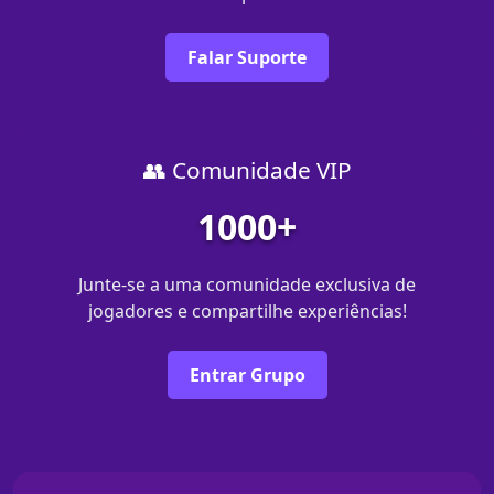
Falar Suporte
👥 Comunidade VIP
1000+
Junte-se a uma comunidade exclusiva de
jogadores e compartilhe experiências!
Entrar Grupo