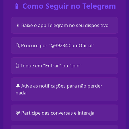
📱 Como Seguir no Telegram
📱 Baixe o app Telegram no seu dispositivo
🔍 Procure por "@39234.ComOficial"
👆 Toque em "Entrar" ou "Join"
🔔 Ative as notificações para não perder
nada
💬 Participe das conversas e interaja