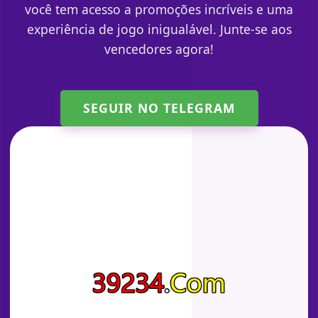
você tem acesso a promoções incríveis e uma
experiência de jogo inigualável. Junte-se aos
vencedores agora!
SEGUIR NO TELEGRAM