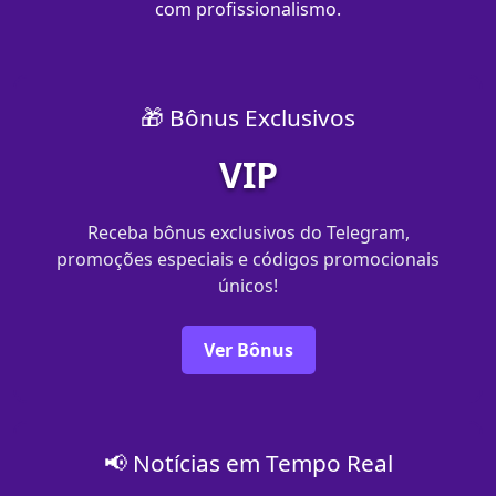
com profissionalismo.
🎁 Bônus Exclusivos
VIP
Receba bônus exclusivos do Telegram,
promoções especiais e códigos promocionais
únicos!
Ver Bônus
📢 Notícias em Tempo Real