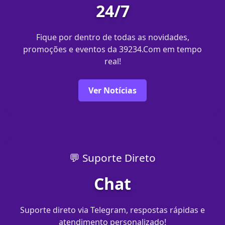
24/7
Fique por dentro de todas as novidades,
promoções e eventos da 39234.Com em tempo
real!
Ver Notícias
💬 Suporte Direto
Chat
Suporte direto via Telegram, respostas rápidas e
atendimento personalizado!