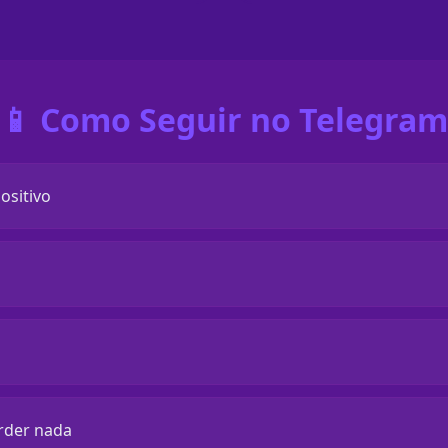
📱 Como Seguir no Telegram
ositivo
erder nada