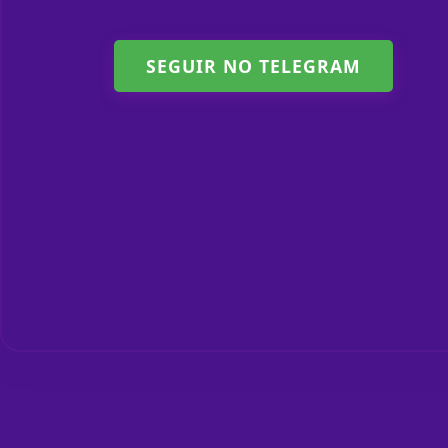
SEGUIR NO TELEGRAM