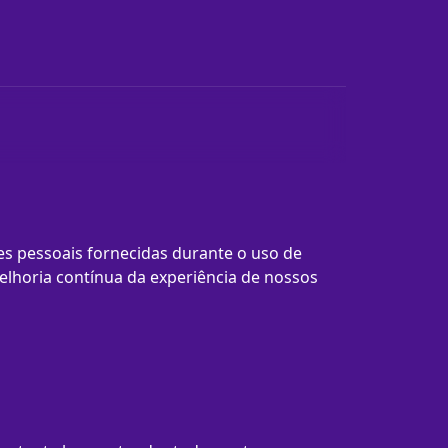
s pessoais fornecidas durante o uso de
elhoria contínua da experiência de nossos