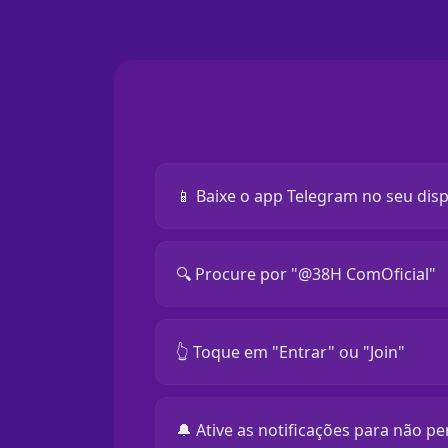
📱 Baixe o app Telegram no seu disp
🔍 Procure por "@38H ComOficial"
👆 Toque em "Entrar" ou "Join"
🔔 Ative as notificações para não p