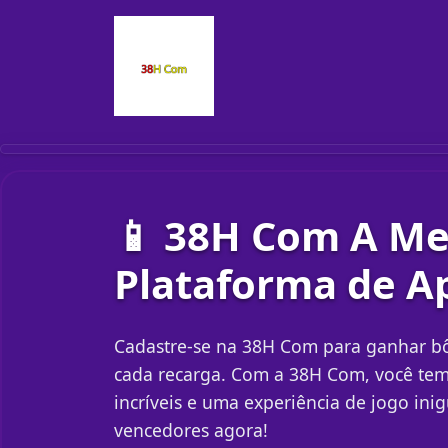
📱 38H Com A Me
Plataforma de A
Cadastre-se na 38H Com para ganhar b
cada recarga. Com a 38H Com, você te
incríveis e uma experiência de jogo inig
vencedores agora!