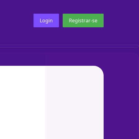
Login
Registrar-se