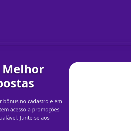
 Melhor
postas
r bônus no cadastro e em
 tem acesso a promoções
ualável. Junte-se aos