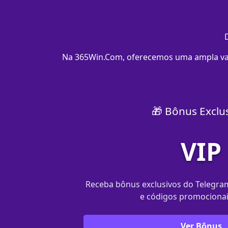
Na 365Win.Com, oferecemos uma ampla varie
🎁 Bônus Exclu
VIP
Receba bônus exclusivos do Telegra
e códigos promocionai
Ver Bônus