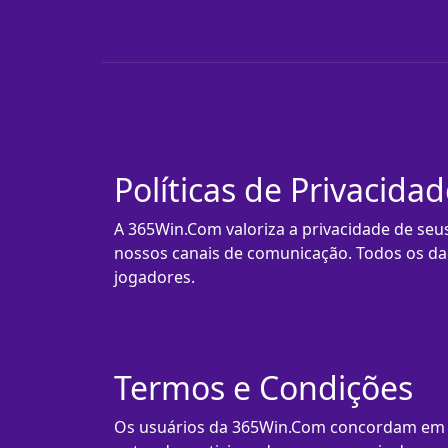
Políticas de Privacida
A 365Win.Com valoriza a privacidade de se
nossos canais de comunicação. Todos os dad
jogadores.
Termos e Condições
Os usuários da 365Win.Com concordam em re