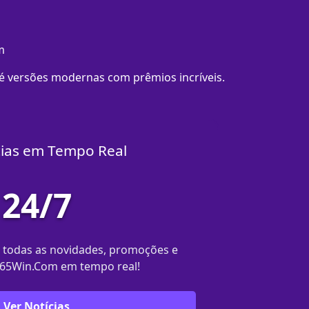
m
té versões modernas com prêmios incríveis.
cias em Tempo Real
24/7
e todas as novidades, promoções e
365Win.Com em tempo real!
Ver Notícias