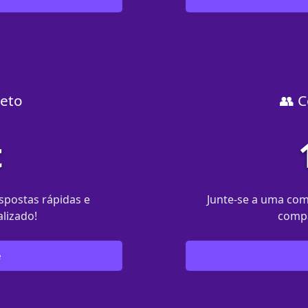
reto
👥 
t
espostas rápidas e
Junte-se a uma com
lizado!
compa
e