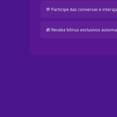
💬 Participe das conversas e interaj
🎁 Receba bônus exclusivos autom