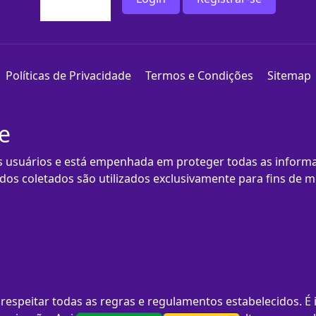
Políticas de Privacidade
Termos e Condições
Sitemap
de
us usuários e está empenhada em proteger todas as informa
os coletados são utilizados exclusivamente para fins de m
speitar todas as regras e regulamentos estabelecidos. É 