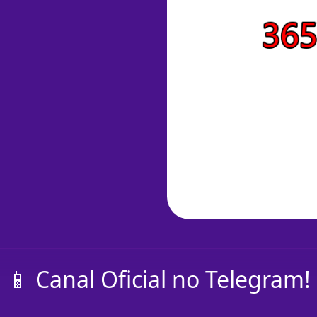
📱 Canal Oficial no Telegram!