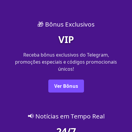
🎁 Bônus Exclusivos
VIP
Receba bônus exclusivos do Telegram,
promoções especiais e códigos promocionais
únicos!
Ver Bônus
📢 Notícias em Tempo Real
24/7