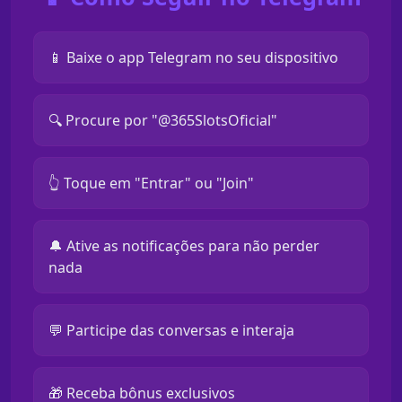
📱 Baixe o app Telegram no seu dispositivo
🔍 Procure por "@365SlotsOficial"
👆 Toque em "Entrar" ou "Join"
🔔 Ative as notificações para não perder
nada
💬 Participe das conversas e interaja
🎁 Receba bônus exclusivos