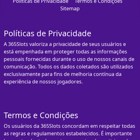
Políticas de Privacidade
Termos e Condições
Sitemap
Políticas de Privacidade
A 365Slots valoriza a privacidade de seus usuários e
está empenhada em proteger todas as informações
pessoais fornecidas durante o uso de nossos canais de
comunicação. Todos os dados coletados são utilizados
exclusivamente para fins de melhoria contínua da
experiência de nossos jogadores.
Termos e Condições
Os usuários da 365Slots concordam em respeitar todas
as regras e regulamentos estabelecidos. É importante