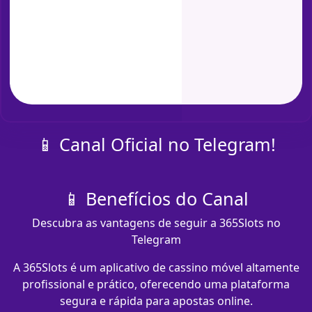
📱 Canal Oficial no Telegram!
📱 Benefícios do Canal
Descubra as vantagens de seguir a 365Slots no
Telegram
A 365Slots é um aplicativo de cassino móvel altamente
profissional e prático, oferecendo uma plataforma
segura e rápida para apostas online.