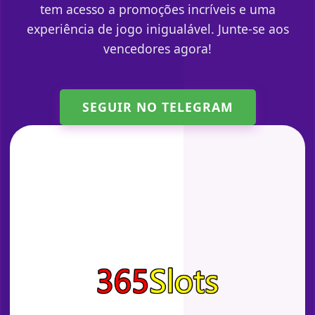
tem acesso a promoções incríveis e uma
experiência de jogo inigualável. Junte-se aos
vencedores agora!
SEGUIR NO TELEGRAM