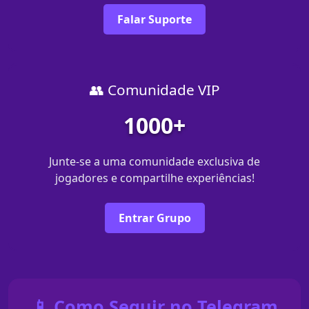
Falar Suporte
👥 Comunidade VIP
1000+
Junte-se a uma comunidade exclusiva de
jogadores e compartilhe experiências!
Entrar Grupo
📱 Como Seguir no Telegram