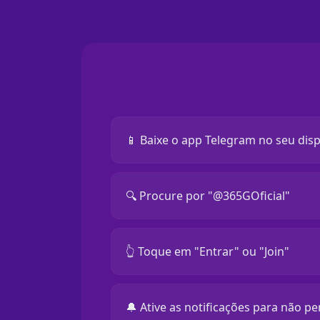
📱 Baixe o app Telegram no seu disp
🔍 Procure por "@365GOficial"
👆 Toque em "Entrar" ou "Join"
🔔 Ative as notificações para não p