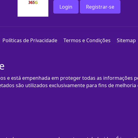
Login
Registrar-se
Políticas de Privacidade
Termos e Condições
Sitemap
de
rios e está empenhada em proteger todas as informações p
tados são utilizados exclusivamente para fins de melhoria