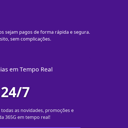
s sejam pagos de forma rápida e segura.
ito, sem complicações.
cias em Tempo Real
24/7
e todas as novidades, promoções e
da 365G em tempo real!