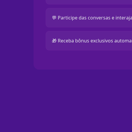
💬 Participe das conversas e interaj
🎁 Receba bônus exclusivos autom