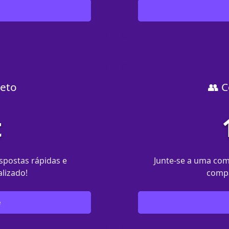
reto
👥 
t
espostas rápidas e
Junte-se a uma com
lizado!
compa
e