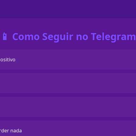
📱 Como Seguir no Telegram
ositivo
erder nada