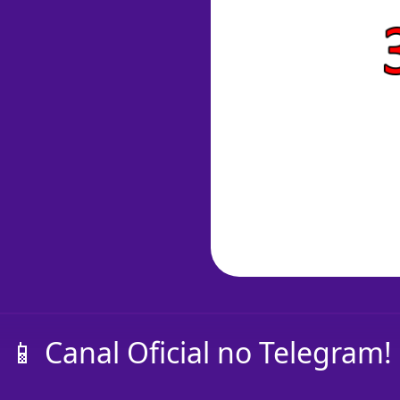
📱 Canal Oficial no Telegram!