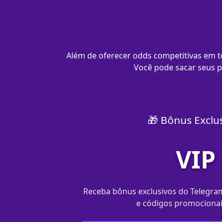
Além de oferecer odds competitivas em t
Você pode sacar seus 
🎁 Bônus Exclu
VIP
Receba bônus exclusivos do Telegra
e códigos promocionai