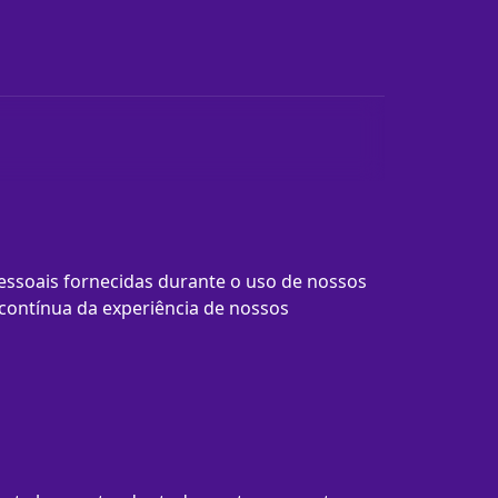
essoais fornecidas durante o uso de nossos
 contínua da experiência de nossos