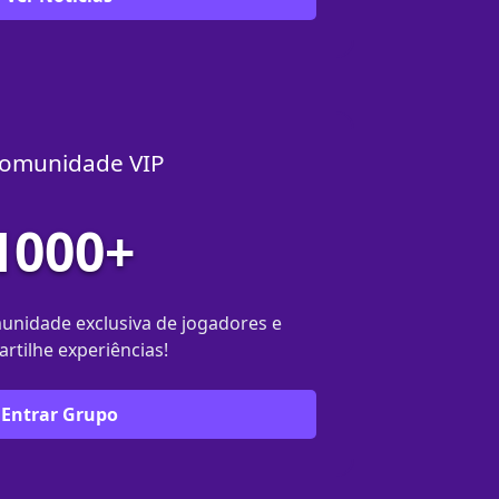
Comunidade VIP
1000+
unidade exclusiva de jogadores e
rtilhe experiências!
Entrar Grupo