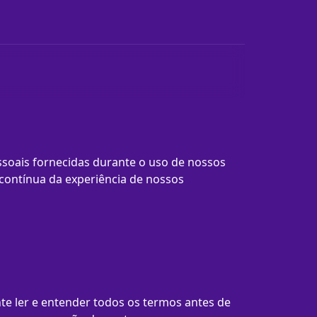
ssoais fornecidas durante o uso de nossos
 contínua da experiência de nossos
te ler e entender todos os termos antes de