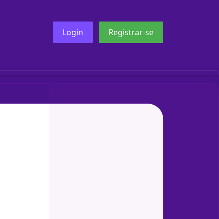
Login
Registrar-se