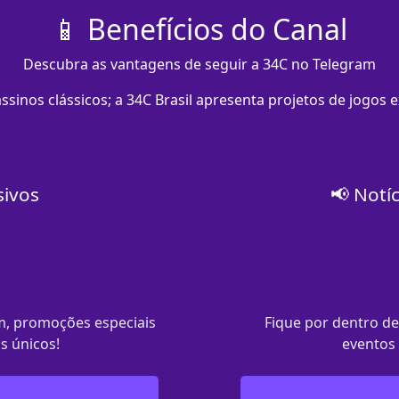
📱 Benefícios do Canal
Descubra as vantagens de seguir a 34C no Telegram
ssinos clássicos; a 34C Brasil apresenta projetos de jogos 
sivos
📢 Notí
m, promoções especiais
Fique por dentro d
s únicos!
eventos