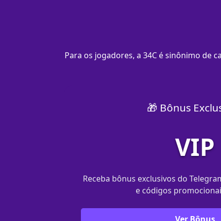
Para os jogadores, a 34C é sinônimo de ca
🎁 Bônus Exclu
VIP
Receba bônus exclusivos do Telegra
e códigos promocionai
Ver Bônus