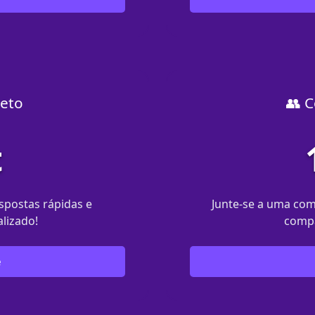
reto
👥 
t
espostas rápidas e
Junte-se a uma com
lizado!
compa
e