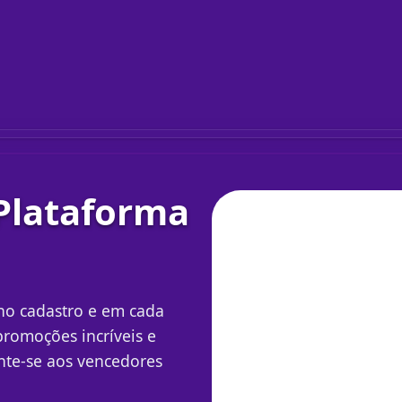
 Plataforma
no cadastro e em cada
promoções incríveis e
unte-se aos vencedores