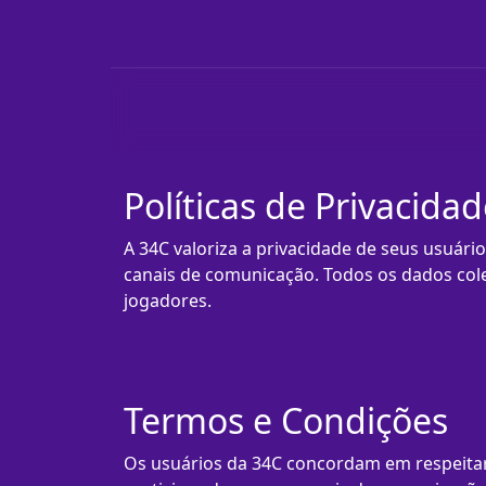
Políticas de Privacida
A 34C valoriza a privacidade de seus usuár
canais de comunicação. Todos os dados cole
jogadores.
Termos e Condições
Os usuários da 34C concordam em respeitar 