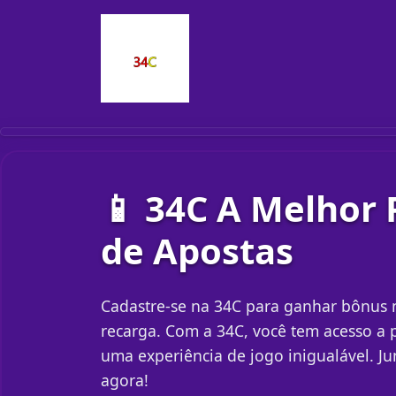
📱 34C A Melhor
de Apostas
Cadastre-se na 34C para ganhar bônus 
recarga. Com a 34C, você tem acesso a 
uma experiência de jogo inigualável. J
agora!