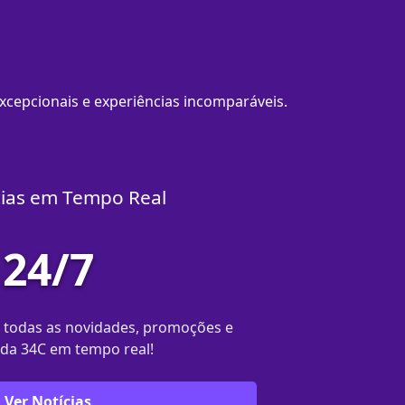
excepcionais e experiências incomparáveis.
cias em Tempo Real
24/7
e todas as novidades, promoções e
 da 34C em tempo real!
Ver Notícias