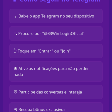
📱 Baixe o app Telegram no seu dispositivo
🔍 Procure por "@33Win LoginOficial"
👆 Toque em "Entrar" ou "Join"
🔔 Ative as notificações para não perder
nada
💬 Participe das conversas e interaja
🎁 Receba bônus exclusivos