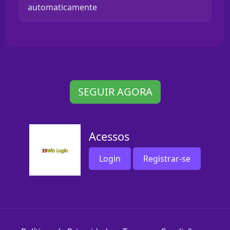
automaticamente
SEGUIR AGORA
Acessos
Login
Registrar-se