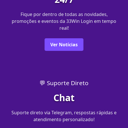
Fique por dentro de todas as novidades,
promoções e eventos da 33Win Login em tempo
real!
Ver Notícias
💬 Suporte Direto
Chat
Suporte direto via Telegram, respostas rápidas e
atendimento personalizado!