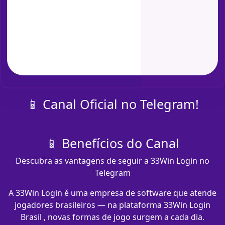
📱 Canal Oficial no Telegram!
📱 Benefícios do Canal
Descubra as vantagens de seguir a 33Win Login no
Telegram
A 33Win Login é uma empresa de software que atende
jogadores brasileiros — na plataforma 33Win Login
Brasil , novas formas de jogo surgem a cada dia.