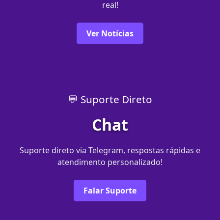
real!
Ver Notícias
💬 Suporte Direto
Chat
Suporte direto via Telegram, respostas rápidas e
atendimento personalizado!
Falar Suporte