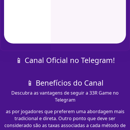
📱 Canal Oficial no Telegram!
📱 Benefícios do Canal
Descubra as vantagens de seguir a 33R Game no
Telegram
as por jogadores que preferem uma abordagem mais
tradicional e direta. Outro ponto que deve ser
considerado são as taxas associadas a cada método de