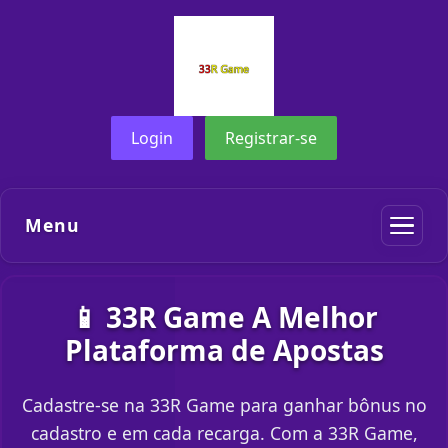
Login
Registrar-se
Menu
📱 33R Game A Melhor
Plataforma de Apostas
Cadastre-se na 33R Game para ganhar bônus no
cadastro e em cada recarga. Com a 33R Game,