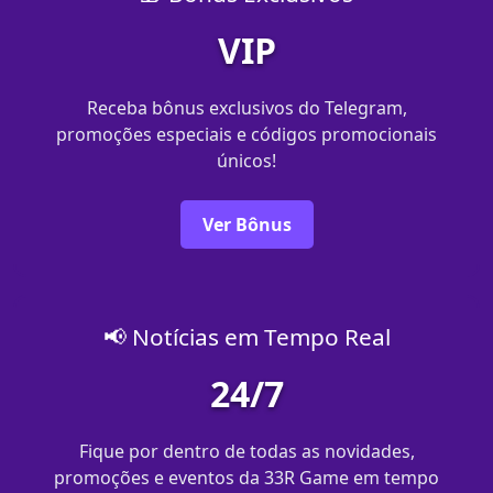
VIP
Receba bônus exclusivos do Telegram,
promoções especiais e códigos promocionais
únicos!
Ver Bônus
📢 Notícias em Tempo Real
24/7
Fique por dentro de todas as novidades,
promoções e eventos da 33R Game em tempo