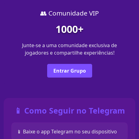
👥 Comunidade VIP
1000+
Junte-se a uma comunidade exclusiva de
jogadores e compartilhe experiências!
Entrar Grupo
📱 Como Seguir no Telegram
📱 Baixe o app Telegram no seu dispositivo