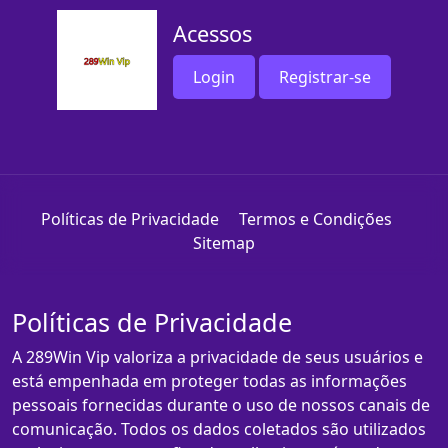
Acessos
Login
Registrar-se
Políticas de Privacidade
Termos e Condições
Sitemap
Políticas de Privacidade
A 289Win Vip valoriza a privacidade de seus usuários e
está empenhada em proteger todas as informações
pessoais fornecidas durante o uso de nossos canais de
comunicação. Todos os dados coletados são utilizados