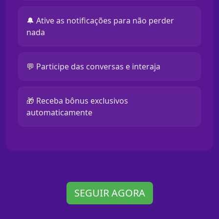
🔔 Ative as notificações para não perder
nada
💬 Participe das conversas e interaja
🎁 Receba bônus exclusivos
automaticamente
SEGUIR AGORA