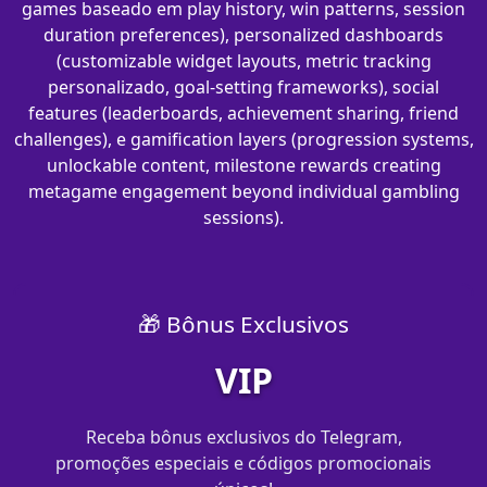
games baseado em play history, win patterns, session
duration preferences), personalized dashboards
(customizable widget layouts, metric tracking
personalizado, goal-setting frameworks), social
features (leaderboards, achievement sharing, friend
challenges), e gamification layers (progression systems,
unlockable content, milestone rewards creating
metagame engagement beyond individual gambling
sessions).
🎁 Bônus Exclusivos
VIP
Receba bônus exclusivos do Telegram,
promoções especiais e códigos promocionais