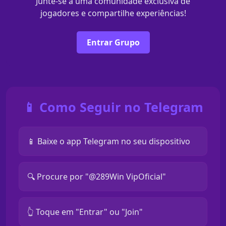
Junte-se a uma comunidade exclusiva de
jogadores e compartilhe experiências!
Entrar Grupo
📱 Como Seguir no Telegram
📱 Baixe o app Telegram no seu dispositivo
🔍 Procure por "@289Win VipOficial"
👆 Toque em "Entrar" ou "Join"