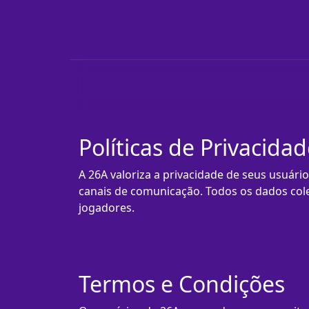
Políticas de Privacida
A 26A valoriza a privacidade de seus usuár
canais de comunicação. Todos os dados cole
jogadores.
Termos e Condições