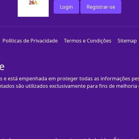
Login
Registrar-se
Políticas de Privacidade
Termos e Condições
Sitemap
de
ios e está empenhada em proteger todas as informações pe
tados são utilizados exclusivamente para fins de melhoria