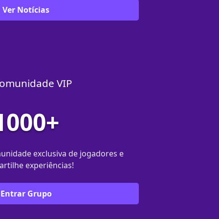
Ver Notícias
Comunidade VIP
1000+
unidade exclusiva de jogadores e
rtilhe experiências!
Entrar Grupo