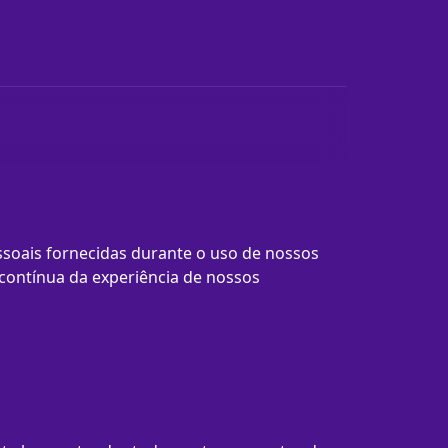
ssoais fornecidas durante o uso de nossos
 contínua da experiência de nossos