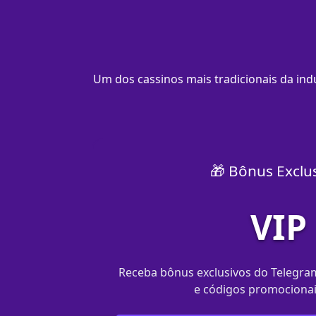
Um dos cassinos mais tradicionais da ind
🎁 Bônus Exclu
VIP
Receba bônus exclusivos do Telegra
e códigos promocionai