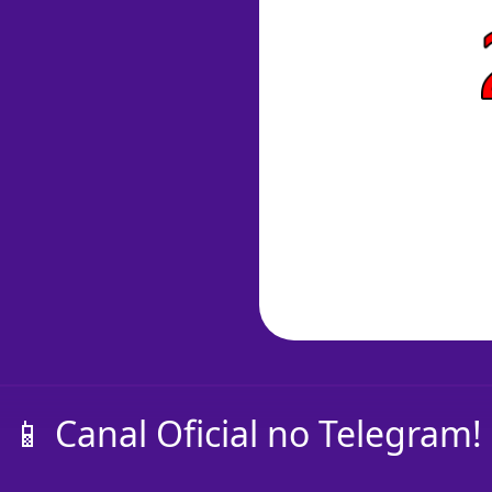
📱 Canal Oficial no Telegram!