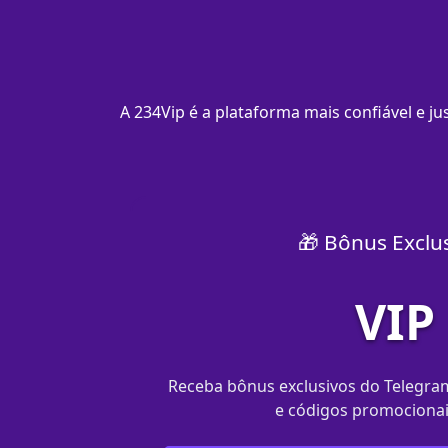
A 234Vip é a plataforma mais confiável e ju
🎁 Bônus Exclu
VIP
Receba bônus exclusivos do Telegra
e códigos promocionai