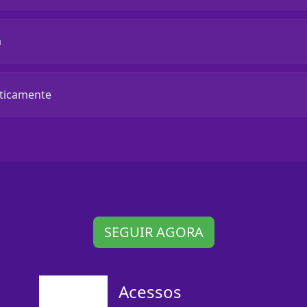
a
aticamente
SEGUIR AGORA
Acessos