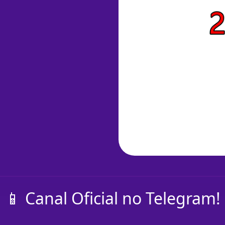
📱 Canal Oficial no Telegram!