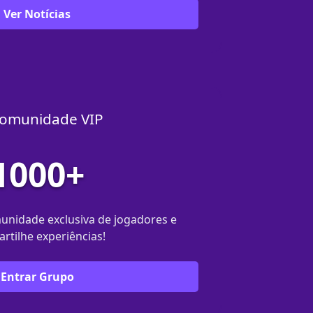
Ver Notícias
Comunidade VIP
1000+
unidade exclusiva de jogadores e
rtilhe experiências!
Entrar Grupo