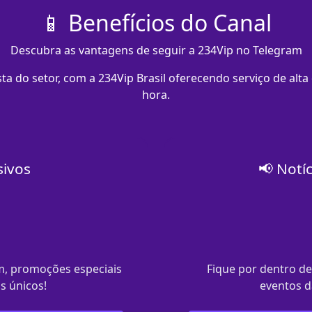
📱 Benefícios do Canal
Descubra as vantagens de seguir a 234Vip no Telegram
sta do setor, com a 234Vip Brasil oferecendo serviço de alt
hora.
sivos
📢 Notí
m, promoções especiais
Fique por dentro d
s únicos!
eventos d