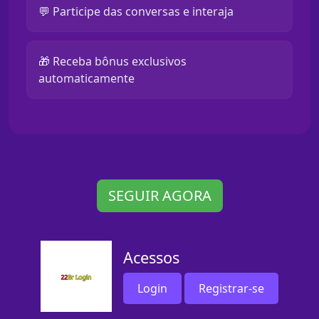
💬 Participe das conversas e interaja
🎁 Receba bônus exclusivos
automaticamente
SEGUIR AGORA
Acessos
Login
Registrar-se