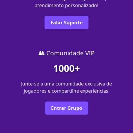
atendimento personalizado!
Falar Suporte
👥 Comunidade VIP
1000+
Junte-se a uma comunidade exclusiva de
jogadores e compartilhe experiências!
Entrar Grupo