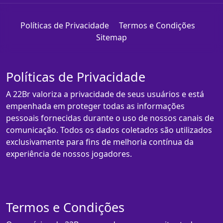
Políticas de Privacidade
Termos e Condições
Sitemap
Políticas de Privacidade
A 22Br valoriza a privacidade de seus usuários e está
empenhada em proteger todas as informações
pessoais fornecidas durante o uso de nossos canais de
comunicação. Todos os dados coletados são utilizados
exclusivamente para fins de melhoria contínua da
experiência de nossos jogadores.
Termos e Condições