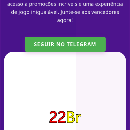
acesso a promoções incríveis e uma experiência
de jogo inigualável. Junte-se aos vencedores
agora!
SEGUIR NO TELEGRAM