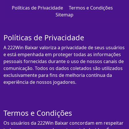
Políticas de Privacidade
Termos e Condições
Sitemap
Políticas de Privacidade
A 222Win Baixar valoriza a privacidade de seus usuários
e está empenhada em proteger todas as informações
pessoais fornecidas durante o uso de nossos canais de
comunicação. Todos os dados coletados são utilizados
exclusivamente para fins de melhoria contínua da
experiência de nossos jogadores.
Termos e Condições
Os usuários da 222Win Baixar concordam em respeitar