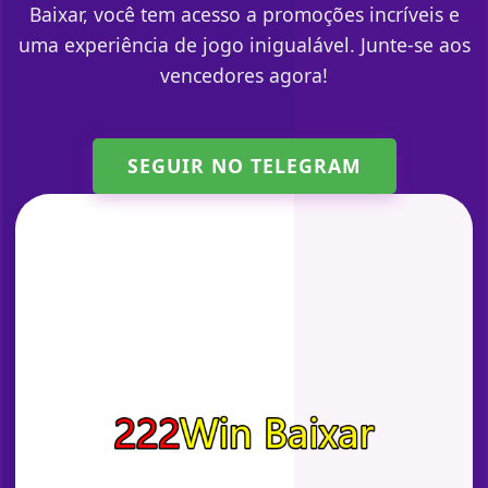
Baixar, você tem acesso a promoções incríveis e
uma experiência de jogo inigualável. Junte-se aos
vencedores agora!
SEGUIR NO TELEGRAM