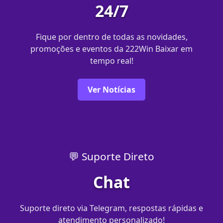
24/7
Fique por dentro de todas as novidades,
promoções e eventos da 222Win Baixar em
tempo real!
Ver Notícias
💬 Suporte Direto
Chat
Suporte direto via Telegram, respostas rápidas e
atendimento personalizado!