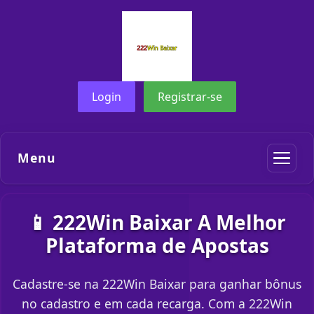
Login
Registrar-se
Menu
📱 222Win Baixar A Melhor
Plataforma de Apostas
Cadastre-se na 222Win Baixar para ganhar bônus
no cadastro e em cada recarga. Com a 222Win