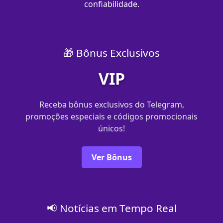
confiabilidade.
🎁 Bônus Exclusivos
VIP
Receba bônus exclusivos do Telegram,
promoções especiais e códigos promocionais
únicos!
Ver Bônus
📢 Notícias em Tempo Real