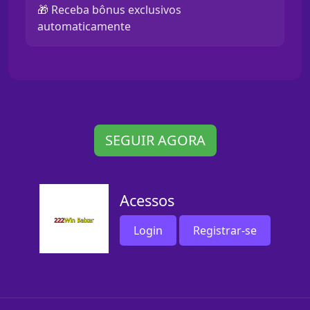
🎁 Receba bônus exclusivos
automaticamente
SEGUIR AGORA
Acessos
Login
Registrar-se