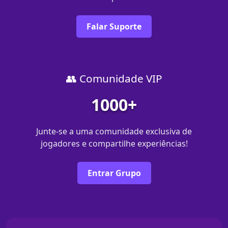
Falar Suporte
👥 Comunidade VIP
1000+
Junte-se a uma comunidade exclusiva de
jogadores e compartilhe experiências!
Entrar Grupo