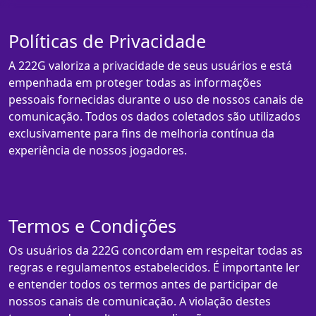
Políticas de Privacidade
A 222G valoriza a privacidade de seus usuários e está
empenhada em proteger todas as informações
pessoais fornecidas durante o uso de nossos canais de
comunicação. Todos os dados coletados são utilizados
exclusivamente para fins de melhoria contínua da
experiência de nossos jogadores.
Termos e Condições
Os usuários da 222G concordam em respeitar todas as
regras e regulamentos estabelecidos. É importante ler
e entender todos os termos antes de participar de
nossos canais de comunicação. A violação destes