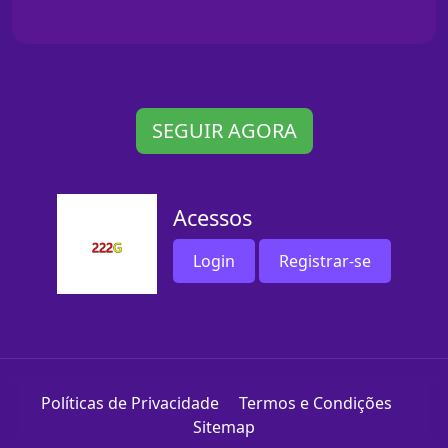
SEGUIR AGORA
Acessos
Login
Registrar-se
Políticas de Privacidade
Termos e Condições
Sitemap