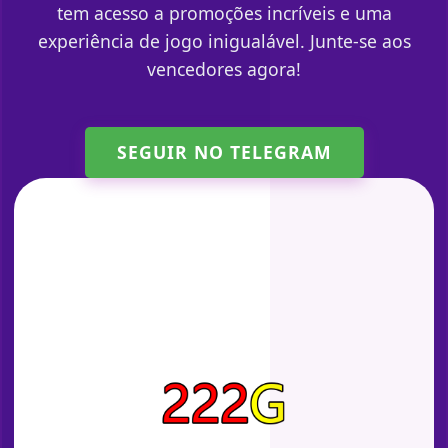
tem acesso a promoções incríveis e uma
experiência de jogo inigualável. Junte-se aos
vencedores agora!
SEGUIR NO TELEGRAM