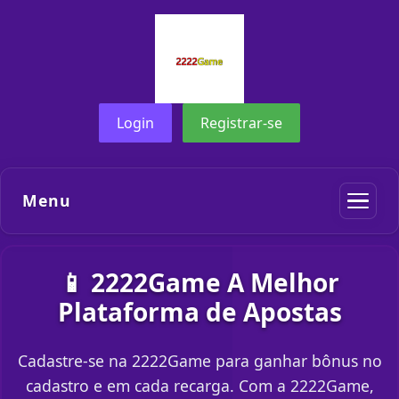
Login
Registrar-se
Menu
📱 2222Game A Melhor
Plataforma de Apostas
Cadastre-se na 2222Game para ganhar bônus no
cadastro e em cada recarga. Com a 2222Game,