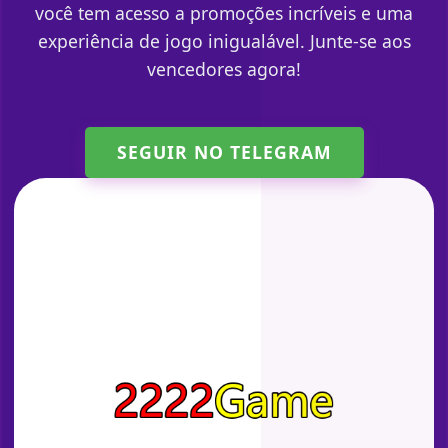
você tem acesso a promoções incríveis e uma
experiência de jogo inigualável. Junte-se aos
vencedores agora!
SEGUIR NO TELEGRAM