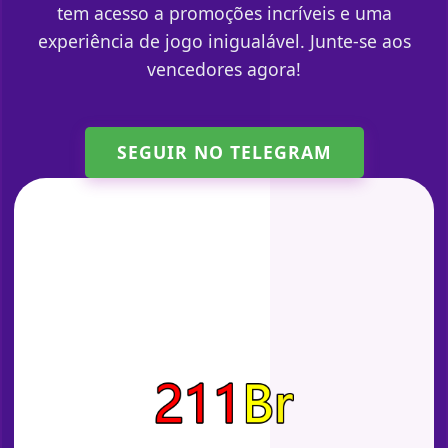
tem acesso a promoções incríveis e uma
experiência de jogo inigualável. Junte-se aos
vencedores agora!
SEGUIR NO TELEGRAM