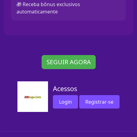
🎁 Receba bônus exclusivos
automaticamente
SEGUIR AGORA
Acessos
Login
Registrar-se