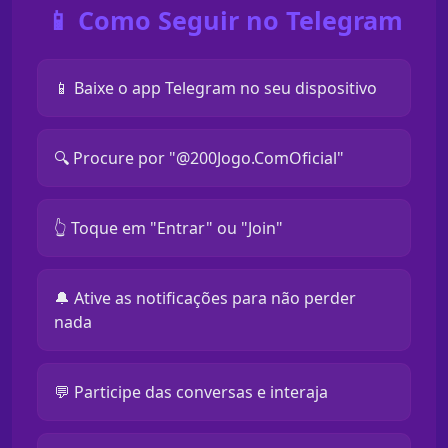
📱 Como Seguir no Telegram
📱 Baixe o app Telegram no seu dispositivo
🔍 Procure por "@200Jogo.ComOficial"
👆 Toque em "Entrar" ou "Join"
🔔 Ative as notificações para não perder
nada
💬 Participe das conversas e interaja