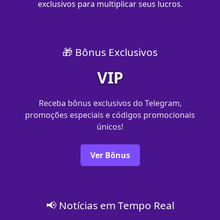
exclusivos para multiplicar seus lucros.
🎁 Bônus Exclusivos
VIP
Receba bônus exclusivos do Telegram,
promoções especiais e códigos promocionais
únicos!
Ver Bônus
📢 Notícias em Tempo Real