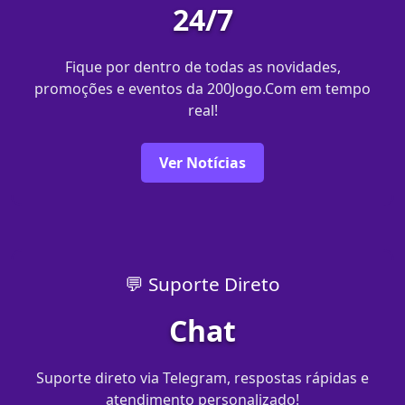
24/7
Fique por dentro de todas as novidades,
promoções e eventos da 200Jogo.Com em tempo
real!
Ver Notícias
💬 Suporte Direto
Chat
Suporte direto via Telegram, respostas rápidas e
atendimento personalizado!