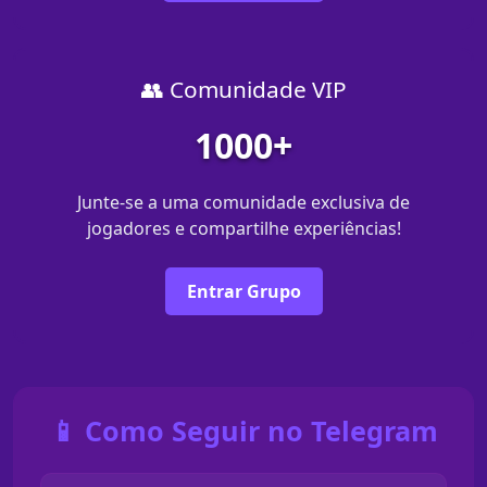
👥 Comunidade VIP
1000+
Junte-se a uma comunidade exclusiva de
jogadores e compartilhe experiências!
Entrar Grupo
📱 Como Seguir no Telegram