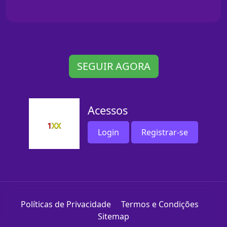
SEGUIR AGORA
Acessos
Login
Registrar-se
Políticas de Privacidade
Termos e Condições
Sitemap