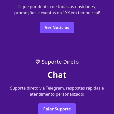
Fique por dentro de todas as novidades,
promoções e eventos da 1XX em tempo real!
Ver Notícias
💬 Suporte Direto
Chat
Suporte direto via Telegram, respostas rápidas e
atendimento personalizado!
Falar Suporte