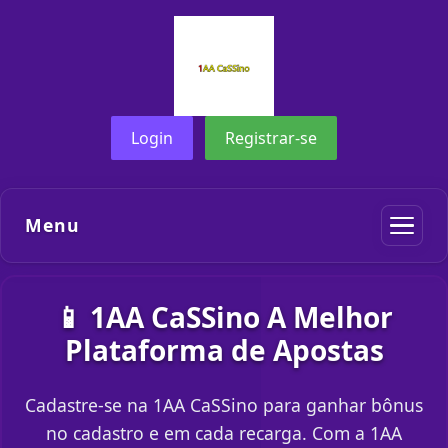
Login
Registrar-se
Menu
📱 1AA CaSSino A Melhor
Plataforma de Apostas
Cadastre-se na 1AA CaSSino para ganhar bônus
no cadastro e em cada recarga. Com a 1AA