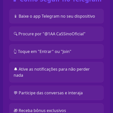
📱 Baixe o app Telegram no seu dispositivo
🔍 Procure por "@1AA CaSSinoOficial"
👆 Toque em "Entrar" ou "Join"
🔔 Ative as notificações para não perder
nada
💬 Participe das conversas e interaja
🎁 Receba bônus exclusivos