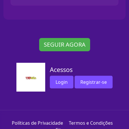
SEGUIR AGORA
Acessos
Login
Registrar-se
Políticas de Privacidade
Termos e Condições