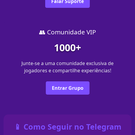
Falar Suporte
👥 Comunidade VIP
1000+
Junte-se a uma comunidade exclusiva de
jogadores e compartilhe experiências!
Entrar Grupo
📱 Como Seguir no Telegram