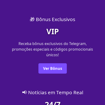
🎁 Bônus Exclusivos
VIP
Receba bônus exclusivos do Telegram,
promoções especiais e códigos promocionais
únicos!
Ver Bônus
📢 Notícias em Tempo Real
24/7