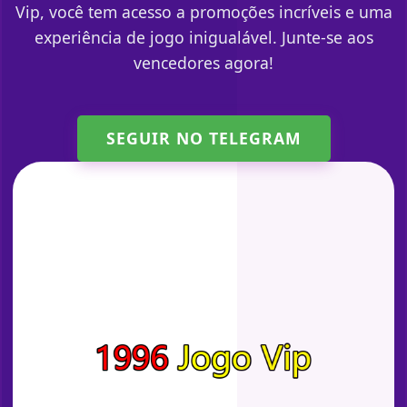
Vip, você tem acesso a promoções incríveis e uma
experiência de jogo inigualável. Junte-se aos
vencedores agora!
SEGUIR NO TELEGRAM