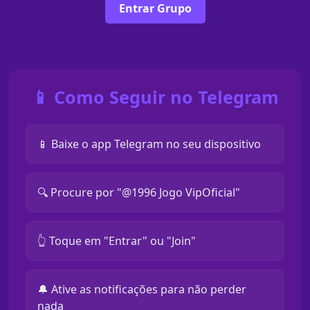
Entrar Grupo
📱 Como Seguir no Telegram
📱 Baixe o app Telegram no seu dispositivo
🔍 Procure por "@1996 Jogo VipOficial"
👆 Toque em "Entrar" ou "Join"
🔔 Ative as notificações para não perder
nada