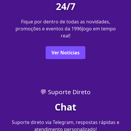
24/7
Fique por dentro de todas as novidades,
promoções e eventos da 1996Jogo em tempo
real!
Ver Notícias
💬 Suporte Direto
Chat
Suporte direto via Telegram, respostas rápidas e
atendimento personalizado!