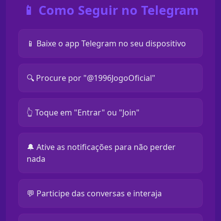
📱 Como Seguir no Telegram
📱 Baixe o app Telegram no seu dispositivo
🔍 Procure por "@1996JogoOficial"
👆 Toque em "Entrar" ou "Join"
🔔 Ative as notificações para não perder
nada
💬 Participe das conversas e interaja