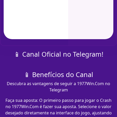
📱 Canal Oficial no Telegram!
📱 Benefícios do Canal
Descubra as vantagens de seguir a 1977Win.Com no
Telegram
Faça sua aposta: O primeiro passo para jogar o Crash
no 1977Win.Com é fazer sua aposta. Selecione o valor
desejado diretamente na interface do jogo, ajustando