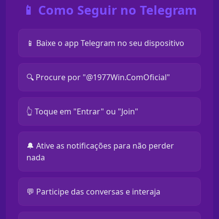
📱 Como Seguir no Telegram
📱 Baixe o app Telegram no seu dispositivo
🔍 Procure por "@1977Win.ComOficial"
👆 Toque em "Entrar" ou "Join"
🔔 Ative as notificações para não perder
nada
💬 Participe das conversas e interaja