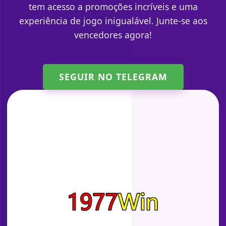
tem acesso a promoções incríveis e uma
experiência de jogo inigualável. Junte-se aos
vencedores agora!
SEGUIR NO TELEGRAM