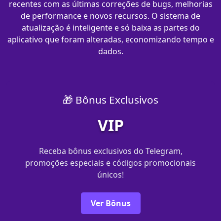
recentes com as últimas correções de bugs, melhorias
de performance e novos recursos. O sistema de
atualização é inteligente e só baixa as partes do
aplicativo que foram alteradas, economizando tempo e
dados.
🎁 Bônus Exclusivos
VIP
Receba bônus exclusivos do Telegram,
promoções especiais e códigos promocionais
únicos!
Ver Bônus