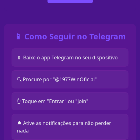
📱 Como Seguir no Telegram
📱 Baixe o app Telegram no seu dispositivo
🔍 Procure por "@1977WinOficial"
👆 Toque em "Entrar" ou "Join"
🔔 Ative as notificações para não perder
nada