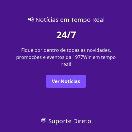
📢 Notícias em Tempo Real
24/7
Fique por dentro de todas as novidades,
promoções e eventos da 1977Win em tempo
real!
Ver Notícias
💬 Suporte Direto