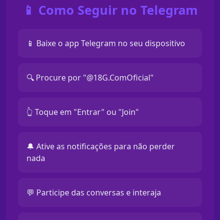
📱 Como Seguir no Telegram
📱 Baixe o app Telegram no seu dispositivo
🔍 Procure por "@18G.ComOficial"
👆 Toque em "Entrar" ou "Join"
🔔 Ative as notificações para não perder
nada
💬 Participe das conversas e interaja