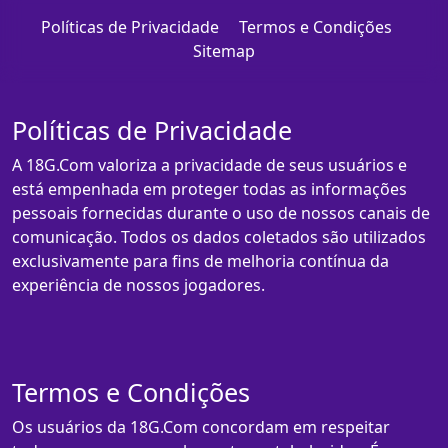
Políticas de Privacidade
Termos e Condições
Sitemap
Políticas de Privacidade
A 18G.Com valoriza a privacidade de seus usuários e
está empenhada em proteger todas as informações
pessoais fornecidas durante o uso de nossos canais de
comunicação. Todos os dados coletados são utilizados
exclusivamente para fins de melhoria contínua da
experiência de nossos jogadores.
Termos e Condições
Os usuários da 18G.Com concordam em respeitar