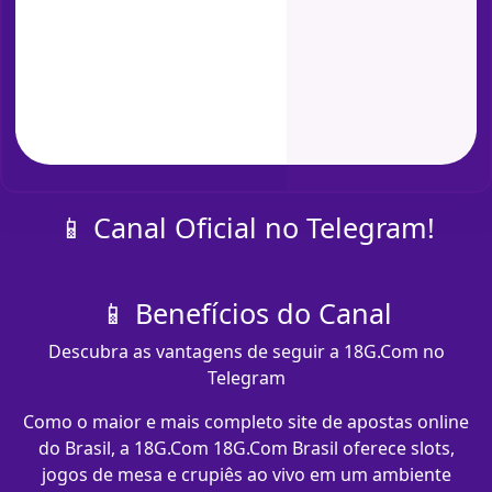
📱 Canal Oficial no Telegram!
📱 Benefícios do Canal
Descubra as vantagens de seguir a 18G.Com no
Telegram
Como o maior e mais completo site de apostas online
do Brasil, a 18G.Com 18G.Com Brasil oferece slots,
jogos de mesa e crupiês ao vivo em um ambiente