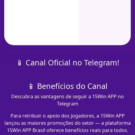
📱 Canal Oficial no Telegram!
📱 Benefícios do Canal
Descubra as vantagens de seguir a 15Win APP no
Telegram
Para retribuir o apoio dos jogadores, a 15Win APP
lançou as maiores promoções do setor — a plataforma
15Win APP Brasil oferece benefícios reais para todos.