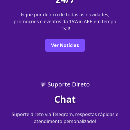
Fique por dentro de todas as novidades,
promoções e eventos da 15Win APP em tempo
real!
Ver Notícias
💬 Suporte Direto
Chat
Suporte direto via Telegram, respostas rápidas e
atendimento personalizado!