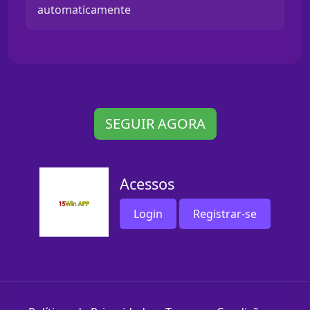
automaticamente
SEGUIR AGORA
Acessos
Login
Registrar-se