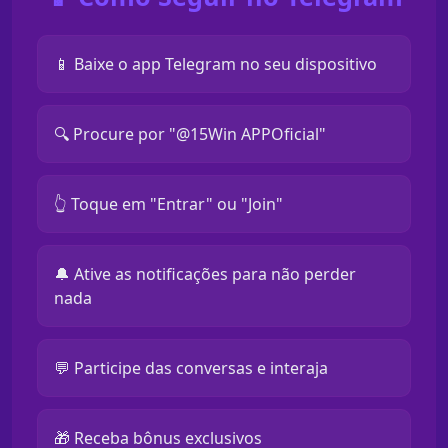
📱 Baixe o app Telegram no seu dispositivo
🔍 Procure por "@15Win APPOficial"
👆 Toque em "Entrar" ou "Join"
🔔 Ative as notificações para não perder
nada
💬 Participe das conversas e interaja
🎁 Receba bônus exclusivos