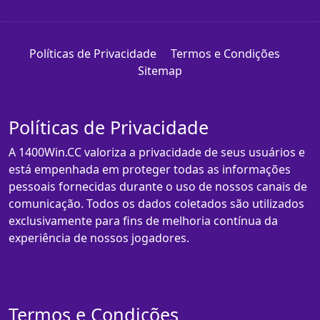
Políticas de Privacidade
Termos e Condições
Sitemap
Políticas de Privacidade
A 1400Win.CC valoriza a privacidade de seus usuários e
está empenhada em proteger todas as informações
pessoais fornecidas durante o uso de nossos canais de
comunicação. Todos os dados coletados são utilizados
exclusivamente para fins de melhoria contínua da
experiência de nossos jogadores.
Termos e Condições