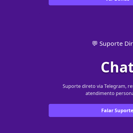
💬 Suporte Di
Cha
Suporte direto via Telegram, r
atendimento persona
Falar Suport