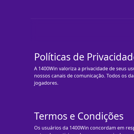
Políticas de Privacida
A 1400Win valoriza a privacidade de seus u
nossos canais de comunicação. Todos os dad
jogadores.
Termos e Condições
Os usuários da 1400Win concordam em respe