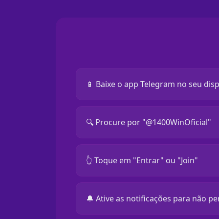
📱 Baixe o app Telegram no seu disp
🔍 Procure por "@1400WinOficial"
👆 Toque em "Entrar" ou "Join"
🔔 Ative as notificações para não p