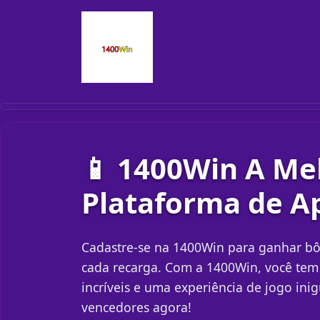
📱 1400Win A Me
Plataforma de A
Cadastre-se na 1400Win para ganhar bô
cada recarga. Com a 1400Win, você tem
incríveis e uma experiência de jogo inig
vencedores agora!