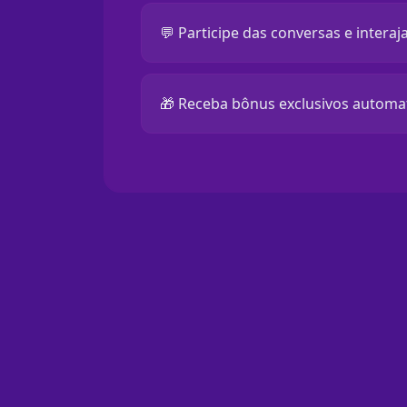
💬 Participe das conversas e interaj
🎁 Receba bônus exclusivos autom