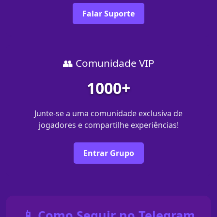
Falar Suporte
👥 Comunidade VIP
1000+
Junte-se a uma comunidade exclusiva de
jogadores e compartilhe experiências!
Entrar Grupo
📱 Como Seguir no Telegram