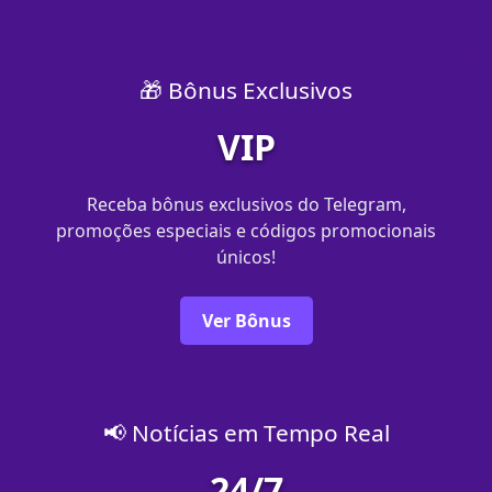
🎁 Bônus Exclusivos
VIP
Receba bônus exclusivos do Telegram,
promoções especiais e códigos promocionais
únicos!
Ver Bônus
📢 Notícias em Tempo Real
24/7