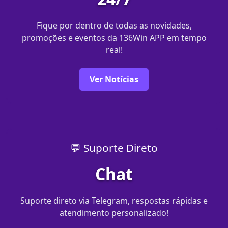
Fique por dentro de todas as novidades,
promoções e eventos da 136Win APP em tempo
real!
Ver Notícias
💬 Suporte Direto
Chat
Suporte direto via Telegram, respostas rápidas e
atendimento personalizado!