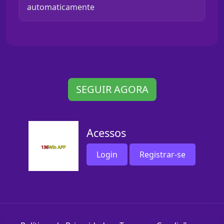
automaticamente
SEGUIR AGORA
Acessos
Login
Registrar-se