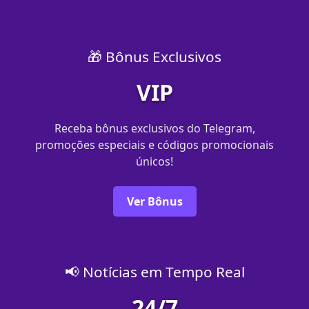
🎁 Bônus Exclusivos
VIP
Receba bônus exclusivos do Telegram,
promoções especiais e códigos promocionais
únicos!
Ver Bônus
📢 Notícias em Tempo Real
24/7