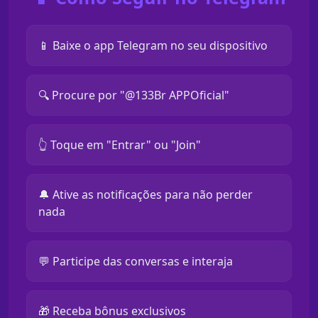
📱 Baixe o app Telegram no seu dispositivo
🔍 Procure por "@133Br APPOficial"
👆 Toque em "Entrar" ou "Join"
🔔 Ative as notificações para não perder
nada
💬 Participe das conversas e interaja
🎁 Receba bônus exclusivos