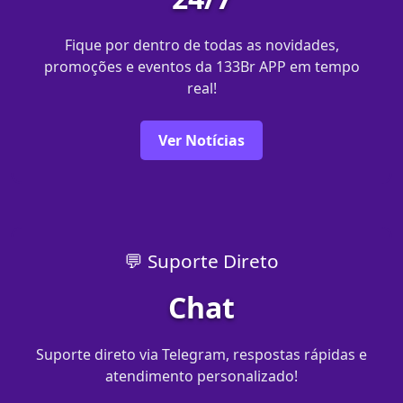
Fique por dentro de todas as novidades,
promoções e eventos da 133Br APP em tempo
real!
Ver Notícias
💬 Suporte Direto
Chat
Suporte direto via Telegram, respostas rápidas e
atendimento personalizado!