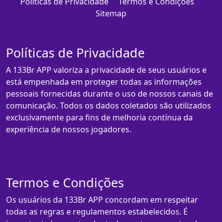
Políticas de Privacidade
Termos e Condições
Sitemap
Políticas de Privacidade
A 133Br APP valoriza a privacidade de seus usuários e
está empenhada em proteger todas as informações
pessoais fornecidas durante o uso de nossos canais de
comunicação. Todos os dados coletados são utilizados
exclusivamente para fins de melhoria contínua da
experiência de nossos jogadores.
Termos e Condições
Os usuários da 133Br APP concordam em respeitar
todas as regras e regulamentos estabelecidos. É