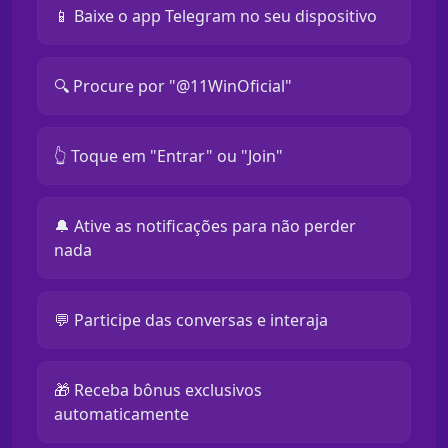
📱 Baixe o app Telegram no seu dispositivo
🔍 Procure por "@11WinOficial"
👆 Toque em "Entrar" ou "Join"
🔔 Ative as notificações para não perder
nada
💬 Participe das conversas e interaja
🎁 Receba bônus exclusivos
automaticamente