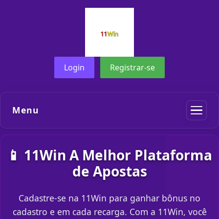
Login
Registrar-se
Menu
📱 11Win A Melhor Plataforma
de Apostas
Cadastre-se na 11Win para ganhar bônus no
cadastro e em cada recarga. Com a 11Win, você