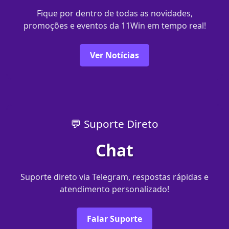
Fique por dentro de todas as novidades,
promoções e eventos da 11Win em tempo real!
Ver Notícias
💬 Suporte Direto
Chat
Suporte direto via Telegram, respostas rápidas e
atendimento personalizado!
Falar Suporte