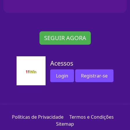
SEGUIR AGORA
Acessos
Login
Registrar-se
Políticas de Privacidade
Termos e Condições
Sitemap