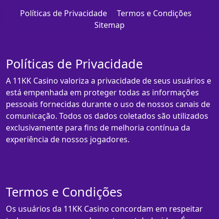
Políticas de Privacidade
Termos e Condições
Sitemap
Políticas de Privacidade
A 11KK Casino valoriza a privacidade de seus usuários e
está empenhada em proteger todas as informações
pessoais fornecidas durante o uso de nossos canais de
comunicação. Todos os dados coletados são utilizados
exclusivamente para fins de melhoria contínua da
experiência de nossos jogadores.
Termos e Condições
Os usuários da 11KK Casino concordam em respeitar