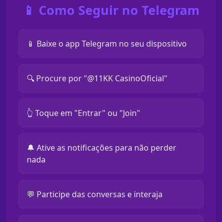
📱 Como Seguir no Telegram
📱 Baixe o app Telegram no seu dispositivo
🔍 Procure por "@11KK CasinoOficial"
👆 Toque em "Entrar" ou "Join"
🔔 Ative as notificações para não perder
nada
💬 Participe das conversas e interaja