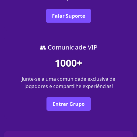
Falar Suporte
👥 Comunidade VIP
1000+
Junte-se a uma comunidade exclusiva de
jogadores e compartilhe experiências!
Entrar Grupo