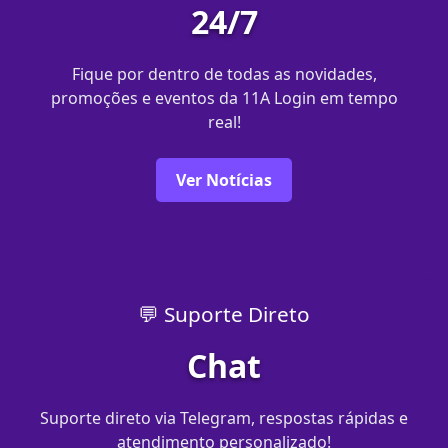
24/7
Fique por dentro de todas as novidades,
promoções e eventos da 11A Login em tempo
real!
Ver Notícias
💬 Suporte Direto
Chat
Suporte direto via Telegram, respostas rápidas e
atendimento personalizado!