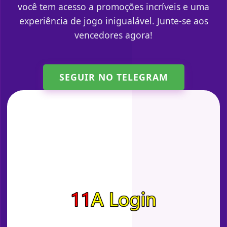
você tem acesso a promoções incríveis e uma
experiência de jogo inigualável. Junte-se aos
vencedores agora!
SEGUIR NO TELEGRAM