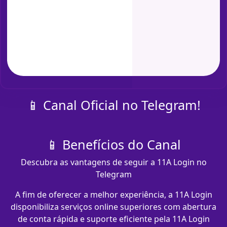
📱 Canal Oficial no Telegram!
📱 Benefícios do Canal
Descubra as vantagens de seguir a 11A Login no
Telegram
A fim de oferecer a melhor experiência, a 11A Login
disponibiliza serviços online superiores com abertura
de conta rápida e suporte eficiente pela 11A Login