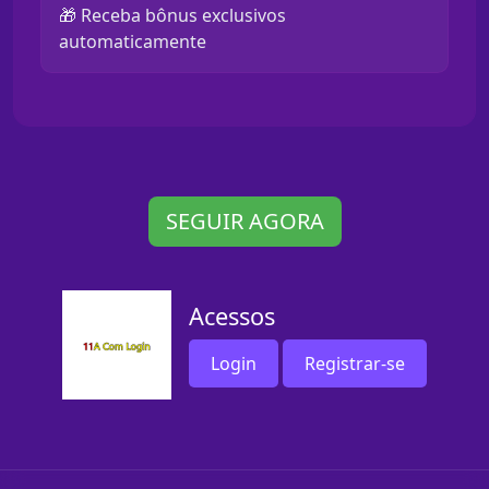
🎁 Receba bônus exclusivos
automaticamente
SEGUIR AGORA
Acessos
Login
Registrar-se