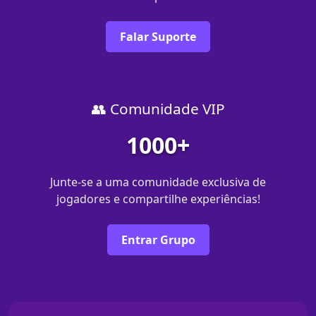
Falar Suporte
👥 Comunidade VIP
1000+
Junte-se a uma comunidade exclusiva de
jogadores e compartilhe experiências!
Entrar Grupo