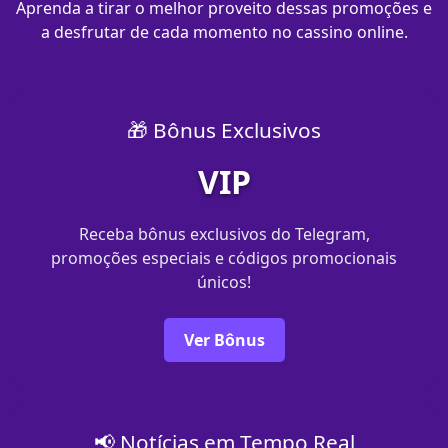
Aprenda a tirar o melhor proveito dessas promoções e
a desfrutar de cada momento no cassino online.
🎁 Bônus Exclusivos
VIP
Receba bônus exclusivos do Telegram,
promoções especiais e códigos promocionais
únicos!
Ver Bônus
📢 Notícias em Tempo Real