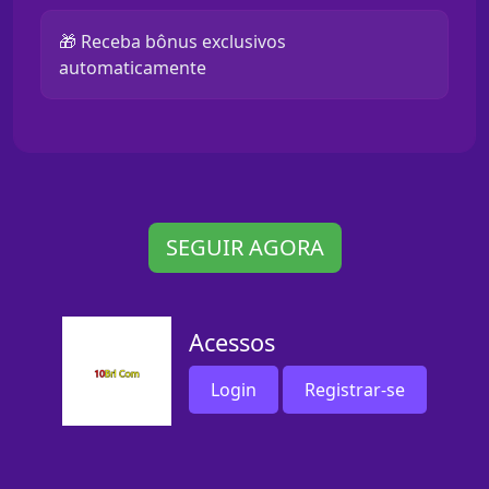
🎁 Receba bônus exclusivos
automaticamente
SEGUIR AGORA
Acessos
Login
Registrar-se