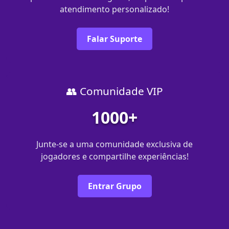
atendimento personalizado!
Falar Suporte
👥 Comunidade VIP
1000+
Junte-se a uma comunidade exclusiva de
jogadores e compartilhe experiências!
Entrar Grupo