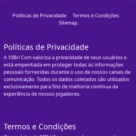
Políticas de Privacidade
Termos e Condições
Sitemap
Políticas de Privacidade
A 10Brl Com valoriza a privacidade de seus usuários e
está empenhada em proteger todas as informações
pessoais fornecidas durante o uso de nossos canais de
comunicação. Todos os dados coletados são utilizados
exclusivamente para fins de melhoria contínua da
experiência de nossos jogadores.
Termos e Condições