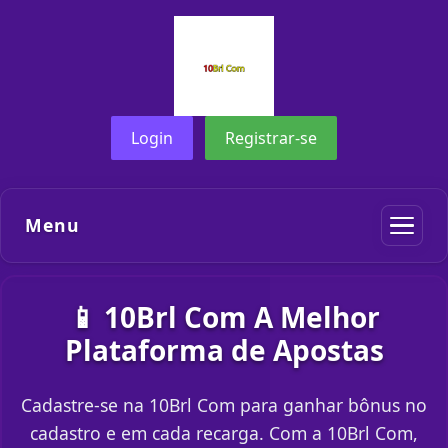
Login
Registrar-se
Menu
📱 10Brl Com A Melhor
Plataforma de Apostas
Cadastre-se na 10Brl Com para ganhar bônus no
cadastro e em cada recarga. Com a 10Brl Com,