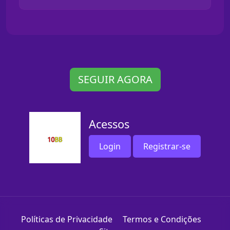
SEGUIR AGORA
Acessos
Login
Registrar-se
Políticas de Privacidade
Termos e Condições