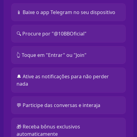
📱 Baixe o app Telegram no seu dispositivo
🔍 Procure por "@10BBOficial"
👆 Toque em "Entrar" ou "Join"
🔔 Ative as notificações para não perder
nada
💬 Participe das conversas e interaja
🎁 Receba bônus exclusivos
automaticamente