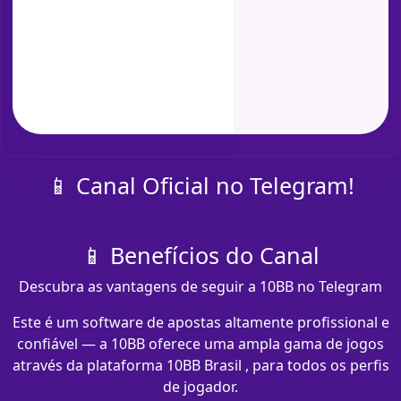
📱 Canal Oficial no Telegram!
📱 Benefícios do Canal
Descubra as vantagens de seguir a 10BB no Telegram
Este é um software de apostas altamente profissional e
confiável — a 10BB oferece uma ampla gama de jogos
através da plataforma 10BB Brasil , para todos os perfis
de jogador.