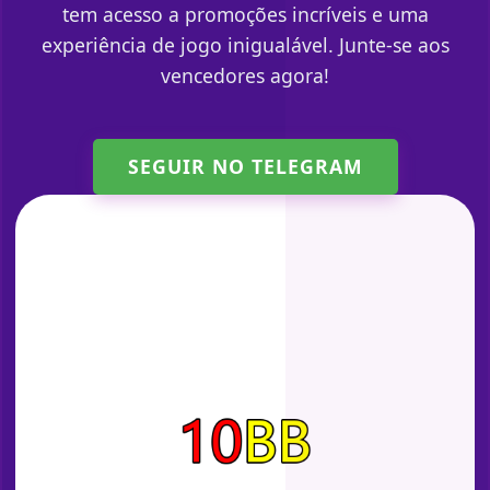
tem acesso a promoções incríveis e uma
experiência de jogo inigualável. Junte-se aos
vencedores agora!
SEGUIR NO TELEGRAM