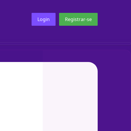
Login
Registrar-se