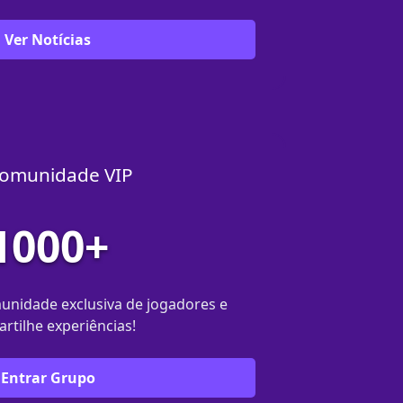
Ver Notícias
Comunidade VIP
1000+
unidade exclusiva de jogadores e
rtilhe experiências!
Entrar Grupo