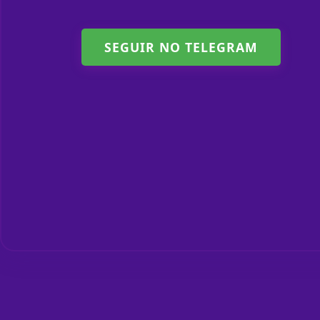
SEGUIR NO TELEGRAM