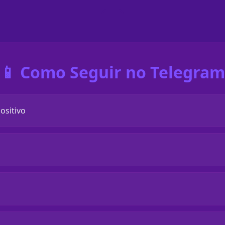
📱 Como Seguir no Telegram
ositivo