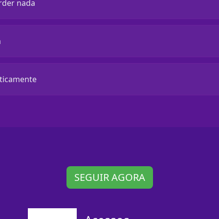
erder nada
a
aticamente
SEGUIR AGORA