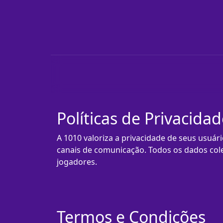
Políticas de Privacida
A 1010 valoriza a privacidade de seus usuá
canais de comunicação. Todos os dados cole
jogadores.
Termos e Condições