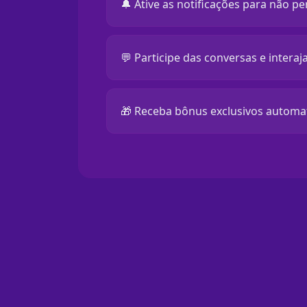
🔔 Ative as notificações para não p
💬 Participe das conversas e interaj
🎁 Receba bônus exclusivos autom