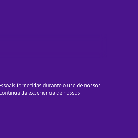
essoais fornecidas durante o uso de nossos
 contínua da experiência de nossos