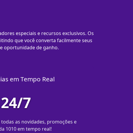
dores especiais e recursos exclusivos. Os
tindo que você converta facilmente seus
 e oportunidade de ganho.
cias em Tempo Real
24/7
e todas as novidades, promoções e
da 1010 em tempo real!