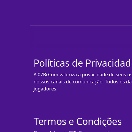
Políticas de Privacida
A 07Br.Com valoriza a privacidade de seus 
nossos canais de comunicação. Todos os dad
jogadores.
Termos e Condições