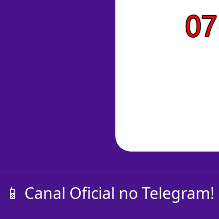
📱 Canal Oficial no Telegram!