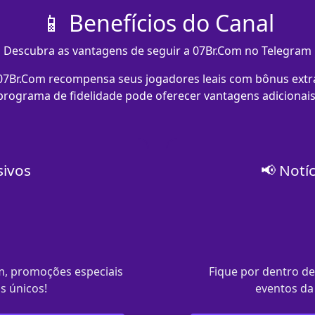
📱 Benefícios do Canal
Descubra as vantagens de seguir a 07Br.Com no Telegram
 07Br.Com recompensa seus jogadores leais com bônus extra
programa de fidelidade pode oferecer vantagens adicionais
sivos
📢 Notí
m, promoções especiais
Fique por dentro d
s únicos!
eventos da