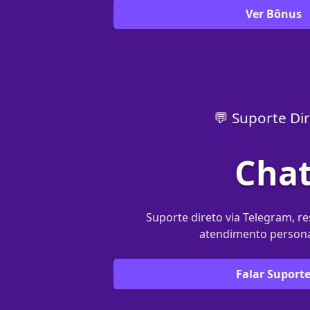
Ver Bônus
💬 Suporte Di
Cha
Suporte direto via Telegram, r
atendimento persona
Falar Suport