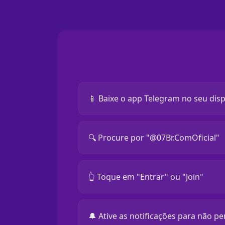
📱 Baixe o app Telegram no seu disp
🔍 Procure por "@07Br.ComOficial"
👆 Toque em "Entrar" ou "Join"
🔔 Ative as notificações para não p