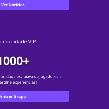
Ver Notícias
Comunidade VIP
1000+
unidade exclusiva de jogadores e
rtilhe experiências!
Entrar Grupo