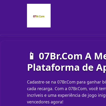
📱 07Br.Com A M
Plataforma de A
Cadastre-se na 07Br.Com para ganhar b
cada recarga. Com a 07Br.Com, você te
incríveis e uma experiência de jogo inig
vencedores agora!