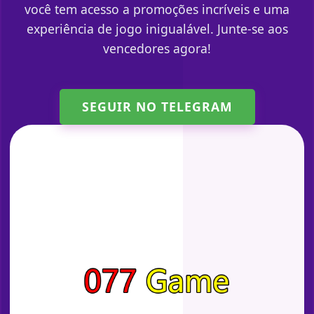
você tem acesso a promoções incríveis e uma
experiência de jogo inigualável. Junte-se aos
vencedores agora!
SEGUIR NO TELEGRAM