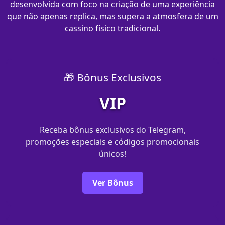
desenvolvida com foco na criação de uma experiência
que não apenas replica, mas supera a atmosfera de um
cassino físico tradicional.
🎁 Bônus Exclusivos
VIP
Receba bônus exclusivos do Telegram,
promoções especiais e códigos promocionais
únicos!
Ver Bônus