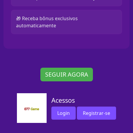
🎁 Receba bônus exclusivos
automaticamente
SEGUIR AGORA
Acessos
Login
Registrar-se