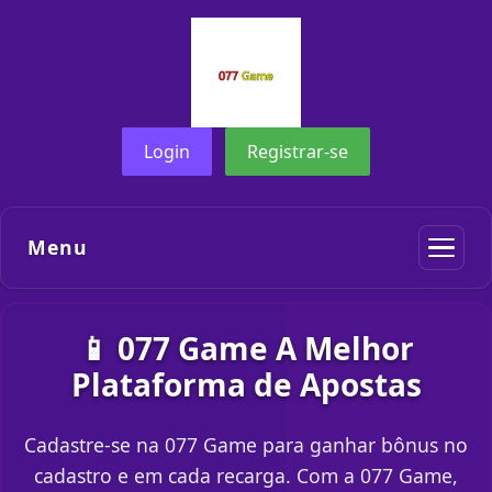
Login
Registrar-se
Menu
📱 077 Game A Melhor
Plataforma de Apostas
Cadastre-se na 077 Game para ganhar bônus no
cadastro e em cada recarga. Com a 077 Game,