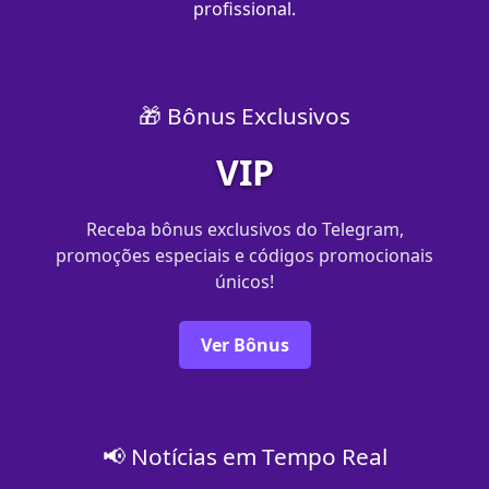
profissional.
🎁 Bônus Exclusivos
VIP
Receba bônus exclusivos do Telegram,
promoções especiais e códigos promocionais
únicos!
Ver Bônus
📢 Notícias em Tempo Real