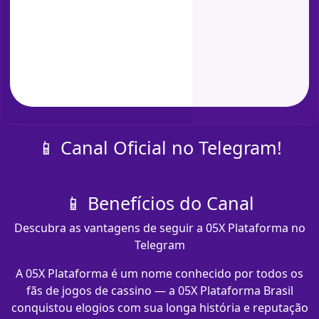
📱 Canal Oficial no Telegram!
📱 Benefícios do Canal
Descubra as vantagens de seguir a 05X Plataforma no
Telegram
A 05X Plataforma é um nome conhecido por todos os
fãs de jogos de cassino — a 05X Plataforma Brasil
conquistou elogios com sua longa história e reputação