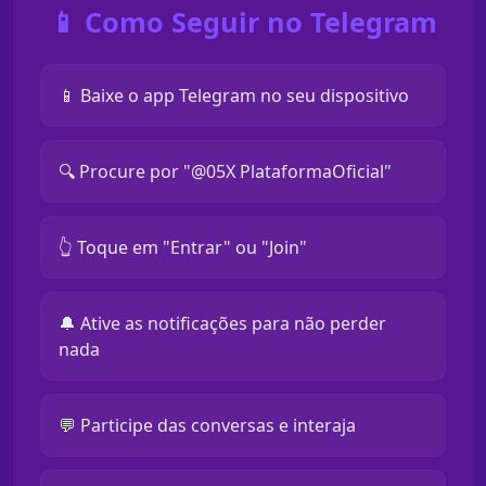
📱 Como Seguir no Telegram
📱 Baixe o app Telegram no seu dispositivo
🔍 Procure por "@05X PlataformaOficial"
👆 Toque em "Entrar" ou "Join"
🔔 Ative as notificações para não perder
nada
💬 Participe das conversas e interaja