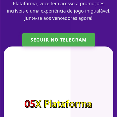
Plataforma, você tem acesso a promoções
incríveis e uma experiência de jogo inigualável.
Junte-se aos vencedores agora!
SEGUIR NO TELEGRAM