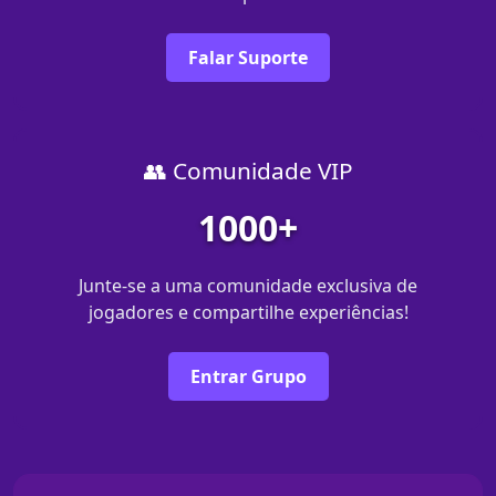
Falar Suporte
👥 Comunidade VIP
1000+
Junte-se a uma comunidade exclusiva de
jogadores e compartilhe experiências!
Entrar Grupo