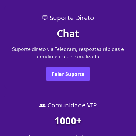
💬 Suporte Direto
Chat
Suporte direto via Telegram, respostas rápidas e
atendimento personalizado!
Falar Suporte
👥 Comunidade VIP
1000+