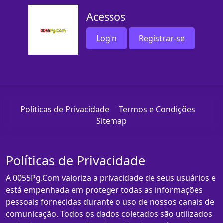
Acessos
Login
Registrar-se
Políticas de Privacidade
Termos e Condições
Sitemap
Políticas de Privacidade
A 0055Pg.Com valoriza a privacidade de seus usuários e
está empenhada em proteger todas as informações
pessoais fornecidas durante o uso de nossos canais de
comunicação. Todos os dados coletados são utilizados